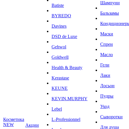
Шампуни
Batiste
Бальзамы
BYREDO
Кондиционер
Davines
Маски
DSD de Luxe
Спреи
Gehwol
Масло
Goldwell
Гели
Health & Beauty
Лаки
Kerastase
Лосьон
KEUNE
Пудры
KEVIN.MURPHY
Уход
Lebel
Сыворотки
Косметика
L-Professionnel
NEW
Акции
Для душа