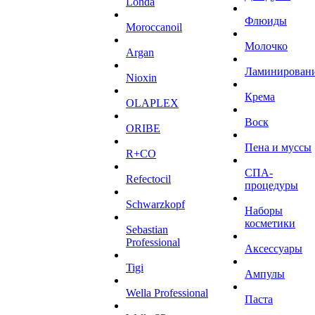
Londa
Флюиды
Moroccanoil
Молочко
Argan
Ламинирован
Niохin
Крема
OLAPLEX
Воск
ORIBE
Пена и муссы
R+CO
СПА-
Refectocil
процедуры
Schwarzkopf
Наборы
косметики
Sebastian
Professional
Аксессуары
Tigi
Ампулы
Wella Professional
Паста