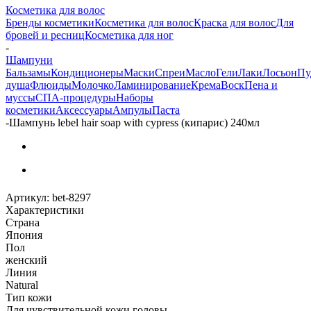
Косметика для волос
Бренды косметики
Косметика для волос
Краска для волос
Для
бровей и ресниц
Косметика для ног
-
Шампуни
Бальзамы
Кондиционеры
Маски
Спреи
Масло
Гели
Лаки
Лосьон
Пу
душа
Флюиды
Молочко
Ламинирование
Крема
Воск
Пена и
муссы
СПА-процедуры
Наборы
косметики
Аксессуары
Ампулы
Паста
-
Шампунь lebel hair soap with cypress (кипарис) 240мл
Артикул:
bet-8297
Характеристики
Страна
Япония
Пол
женский
Линия
Natural
Тип кожи
Для чувствительной кожи головы