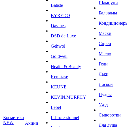
Шампуни
Batiste
Бальзамы
BYREDO
Кондиционер
Davines
Маски
DSD de Luxe
Спреи
Gehwol
Масло
Goldwell
Гели
Health & Beauty
Лаки
Kerastase
Лосьон
KEUNE
Пудры
KEVIN.MURPHY
Уход
Lebel
Сыворотки
Косметика
L-Professionnel
NEW
Акции
Для душа