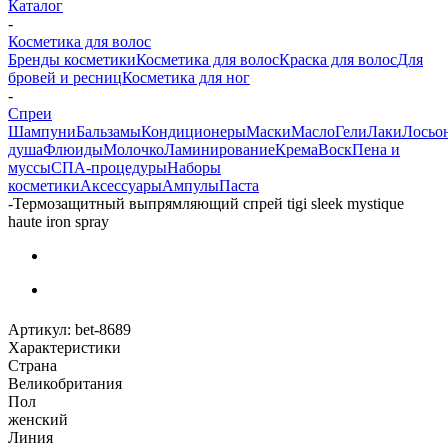
Каталог
-
Косметика для волос
Бренды косметики
Косметика для волос
Краска для волос
Для
бровей и ресниц
Косметика для ног
-
Спреи
Шампуни
Бальзамы
Кондиционеры
Маски
Масло
Гели
Лаки
Лосьо
душа
Флюиды
Молочко
Ламинирование
Крема
Воск
Пена и
муссы
СПА-процедуры
Наборы
косметики
Аксессуары
Ампулы
Паста
-
Термозащитный выпрямляющий спрей tigi sleek mystique
haute iron spray
Артикул:
bet-8689
Характеристики
Страна
Великобритания
Пол
женский
Линия