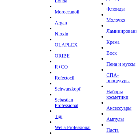
Londa
Флюиды
Moroccanoil
Молочко
Argan
Ламинирован
Niохin
Крема
OLAPLEX
Воск
ORIBE
Пена и муссы
R+CO
СПА-
Refectocil
процедуры
Schwarzkopf
Наборы
косметики
Sebastian
Professional
Аксессуары
Tigi
Ампулы
Wella Professional
Паста