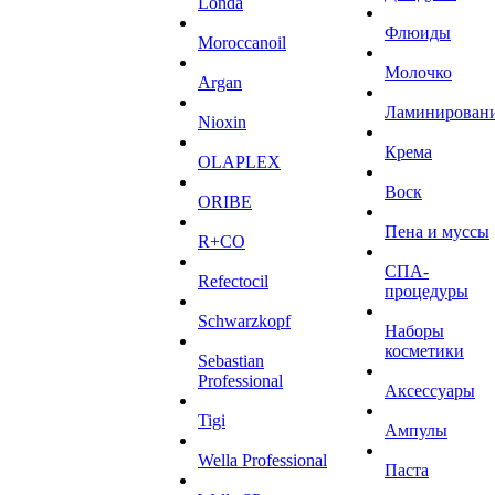
Londa
Флюиды
Moroccanoil
Молочко
Argan
Ламинирован
Niохin
Крема
OLAPLEX
Воск
ORIBE
Пена и муссы
R+CO
СПА-
Refectocil
процедуры
Schwarzkopf
Наборы
косметики
Sebastian
Professional
Аксессуары
Tigi
Ампулы
Wella Professional
Паста