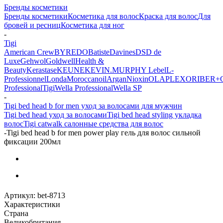
Бренды косметики
Бренды косметики
Косметика для волос
Краска для волос
Для
бровей и ресниц
Косметика для ног
-
Tigi
American Crew
BYREDO
Batiste
Davines
DSD de
Luxe
Gehwol
Goldwell
Health &
Beauty
Kerastase
KEUNE
KEVIN.MURPHY
Lebel
L-
Professionnel
Londa
Moroccanoil
Argan
Niохin
OLAPLEX
ORIBE
R+
Professional
Tigi
Wella Professional
Wella SP
-
Tigi bed head b for men уход за волосами для мужчин
Tigi bed head уход за волосами
Tigi bed head styling укладка
волос
Tigi catwalk салонные средства для волос
-
Tigi bed head b for men power play гель для волос сильной
фиксации 200мл
Артикул:
bet-8713
Характеристики
Страна
Великобритания