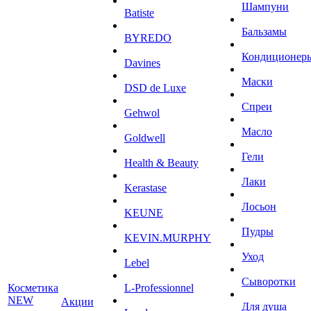
Шампуни
Batiste
Бальзамы
BYREDO
Кондиционер
Davines
Маски
DSD de Luxe
Спреи
Gehwol
Масло
Goldwell
Гели
Health & Beauty
Лаки
Kerastase
Лосьон
KEUNE
Пудры
KEVIN.MURPHY
Уход
Lebel
Сыворотки
Косметика
L-Professionnel
NEW
Акции
Для душа