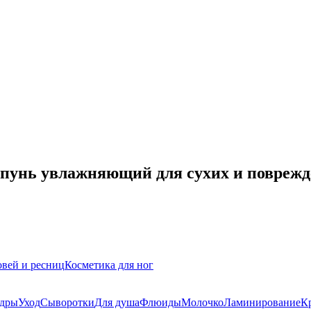
шампунь увлажняющий для сухих и повреж
овей и ресниц
Косметика для ног
дры
Уход
Сыворотки
Для душа
Флюиды
Молочко
Ламинирование
К