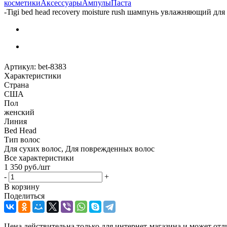
косметики
Аксессуары
Ампулы
Паста
-
Tigi bed head recovery moisture rush шампунь увлажняющий дл
Артикул:
bet-8383
Характеристики
Страна
США
Пол
женский
Линия
Bed Head
Тип волос
Для сухих волос, Для поврежденных волос
Все характеристики
1 350
руб.
/шт
-
+
В корзину
Поделиться
Цена действительна только для интернет-магазина и может отл