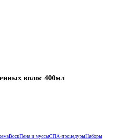
денных волос 400мл
рема
Воск
Пена и муссы
СПА-процедуры
Наборы