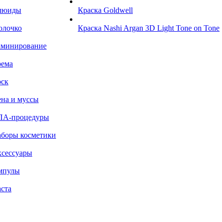
люиды
Краска Goldwell
олочко
Краска Nashi Argan 3D Light Tone on Tone
аминирование
рема
ск
на и муссы
ПА-процедуры
боры косметики
сессуары
мпулы
ста