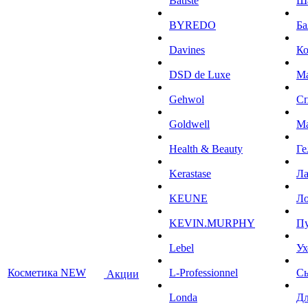
Batiste
Ш
BYREDO
Ба
Davines
К
DSD de Luxe
М
Gehwol
С
Goldwell
М
Health & Beauty
Ге
Kerastase
Л
KEUNE
Ло
KEVIN.MURPHY
П
Lebel
Ух
Косметика NEW
L-Professionnel
С
Акции
Londa
Дл