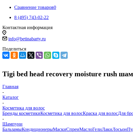
Сравнение товаров
0
8 (495) 743-02-22
Контактная информация
info@betinabarty.ru
Поделиться
Tigi bed head recovery moisture rush 
Главная
-
Каталог
-
Косметика для волос
Бренды косметики
Косметика для волос
Краска для волос
Для бр
-
Шампуни
Бальзамы
Кондиционеры
Маски
Спреи
Масло
Гели
Лаки
Лосьон
Пу