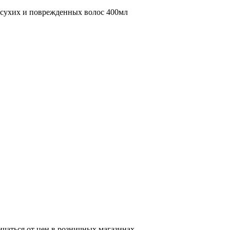
я сухих и поврежденных волос 400мл
ичаться от цен в розничных магазинах