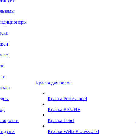
ампуни
льзамы
ондиционеры
аски
преи
асло
ли
аки
Краска для волос
сьон
удры
Краска Professionel
од
Краска KEUNE
ыворотки
Краска Lebel
я душа
Краска Wella Professional