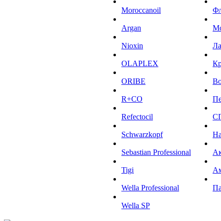
Moroccanoil
Ф
Argan
М
Niохin
Л
OLAPLEX
К
ORIBE
Во
R+CO
Пе
Refectocil
С
Schwarzkopf
На
Sebastian Professional
Ак
Tigi
А
Wella Professional
Па
Wella SP