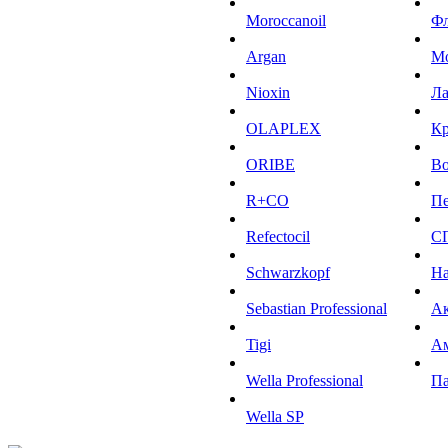
Moroccanoil
Ф
Argan
М
Niохin
Л
OLAPLEX
К
ORIBE
Во
R+CO
Пе
Refectocil
С
Schwarzkopf
На
Sebastian Professional
Ак
Tigi
А
Wella Professional
Па
Wella SP