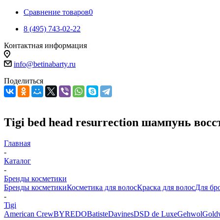
Сравнение товаров
0
8 (495) 743-02-22
Контактная информация
info@betinabarty.ru
Поделиться
Tigi bed head resurrection шампунь во
Главная
-
Каталог
-
Бренды косметики
Бренды косметики
Косметика для волос
Краска для волос
Для бр
-
Tigi
American Crew
BYREDO
Batiste
Davines
DSD de Luxe
Gehwol
Gold