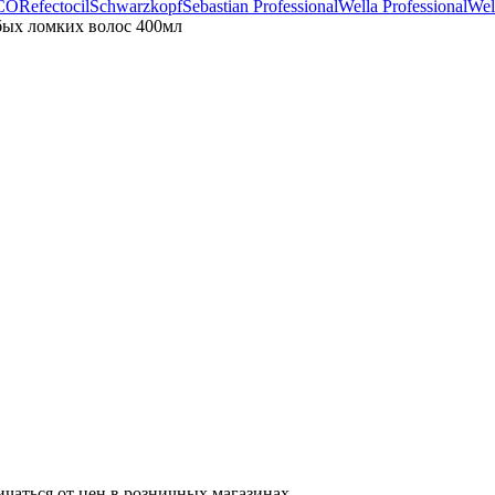
CO
Refectocil
Schwarzkopf
Sebastian Professional
Wella Professional
Wel
абых ломких волос 400мл
ичаться от цен в розничных магазинах