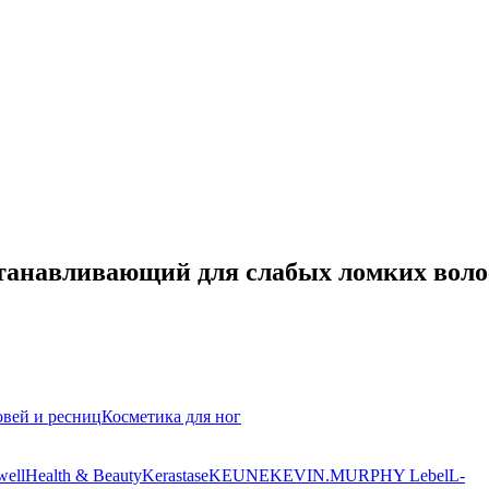
сстанавливающий для слабых ломких воло
овей и ресниц
Косметика для ног
well
Health & Beauty
Kerastase
KEUNE
KEVIN.MURPHY
Lebel
L-