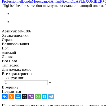
Professionnel
Londa
Moroccanoil
Argan
Niохin
OLAPLEX
ORIBE
R+
-
Tigi bed head resurrection шампунь восстанавливающий для сл
Артикул:
bet-8386
Характеристики
Страна
Великобритания
Пол
женский
Линия
Bed Head
Тип волос
Для ломких волос
Все характеристики
1 350
руб.
/шт
-
+
В корзину
Поделиться
Цена действительна только для интернет-магазина и может отл