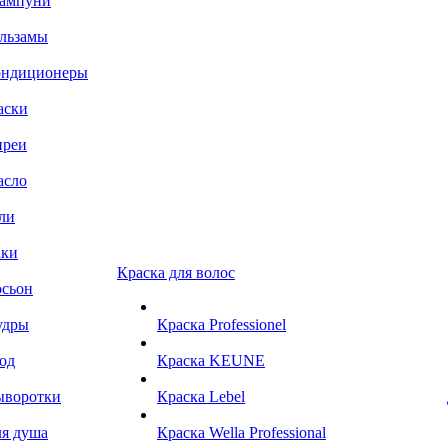
ампуни
льзамы
ондиционеры
аски
преи
асло
ли
аки
Краска для волос
сьон
удры
Краска Professionel
од
Краска KEUNE
ыворотки
Краска Lebel
я душа
Краска Wella Professional