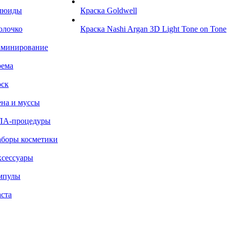
люиды
Краска Goldwell
олочко
Краска Nashi Argan 3D Light Tone on Tone
аминирование
рема
ск
на и муссы
ПА-процедуры
боры косметики
сессуары
мпулы
ста