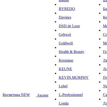
Batiste
Ш
BYREDO
Ба
Davines
К
DSD de Luxe
М
Gehwol
С
Goldwell
М
Health & Beauty
Ге
Kerastase
Л
KEUNE
Ло
KEVIN.MURPHY
П
Lebel
Ух
Косметика NEW
L-Professionnel
С
Акции
Londa
Дл