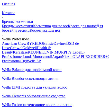
Главная
-
Каталог
-
Бренды косметики
Бренды косметики
Косметика для волос
Краска для волос
Для
бровей и ресниц
Косметика для ног
-
Wella Professional
American Crew
BYREDO
Batiste
Davines
DSD de
Luxe
Gehwol
Goldwell
Health &
Beauty
Kerastase
KEUNE
KEVIN.MURPHY
Lebel
L-
Professionnel
Londa
Moroccanoil
Argan
Niохin
OLAPLEX
ORIBE
R+
Professional
Tigi
Wella SP
Wella Balance для проблемной кожи
Wella Blondor осветляющая линия
Wella EIMI средства для укладки волос
Wella Elements обновляющие средства
Wella Fusion интенсивное восстановление