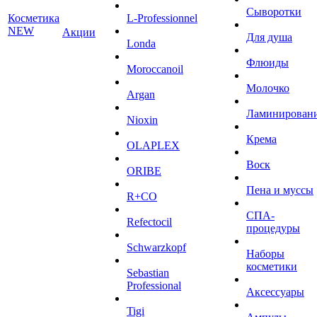
Сыворотки
Косметика
L-Professionnel
NEW
Акции
Для душа
Londa
Флюиды
Moroccanoil
Молочко
Argan
Ламинирован
Niохin
Крема
OLAPLEX
Воск
ORIBE
Пена и муссы
R+CO
СПА-
Refectocil
процедуры
Schwarzkopf
Наборы
косметики
Sebastian
Professional
Аксессуары
Tigi