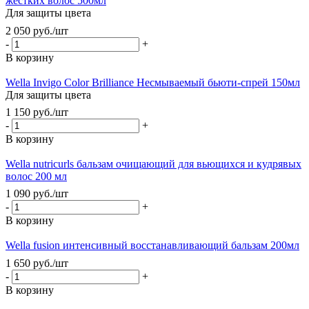
жестких волос 500мл
Для защиты цвета
2 050
руб.
/шт
-
+
В корзину
Wella Invigo Color Brilliance Несмываемый бьюти-спрей 150мл
Для защиты цвета
1 150
руб.
/шт
-
+
В корзину
Wella nutricurls бальзам очищающий для вьющихся и кудрявых
волос 200 мл
1 090
руб.
/шт
-
+
В корзину
Wella fusion интенсивный восстанавливающий бальзам 200мл
1 650
руб.
/шт
-
+
В корзину