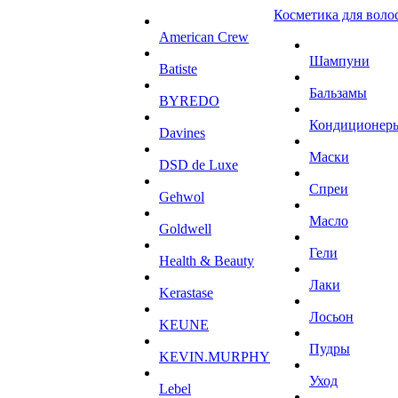
Косметика для воло
American Crew
Шампуни
Batiste
Бальзамы
BYREDO
Кондиционер
Davines
Маски
DSD de Luxe
Спреи
Gehwol
Масло
Goldwell
Гели
Health & Beauty
Лаки
Kerastase
Лосьон
KEUNE
Пудры
KEVIN.MURPHY
Уход
Lebel