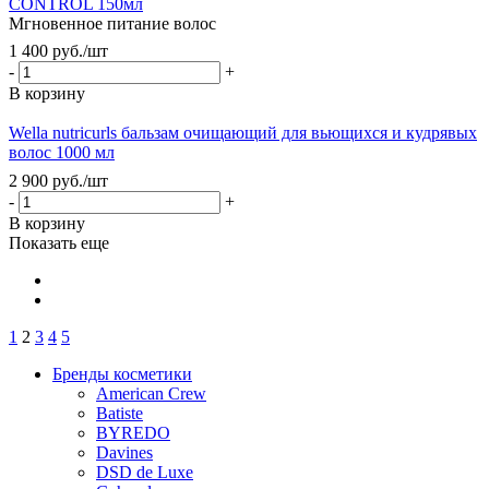
CONTROL 150мл
Мгновенное питание волос
1 400
руб.
/шт
-
+
В корзину
Wella nutricurls бальзам очищающий для вьющихся и кудрявых
волос 1000 мл
2 900
руб.
/шт
-
+
В корзину
Показать еще
1
2
3
4
5
Бренды косметики
American Crew
Batiste
BYREDO
Davines
DSD de Luxe