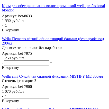
Крем для обесцвечивания волос с ромашкой wella professional
blondor
Артикул: bet-8633
1 550
руб.
/шт
-
+
В корзину
Wella Elements лёгкий обновляющий бальзам (без парабенов)
200мл
Для всех типов волос без парабенов
Артикул: bet-7975
1 250
руб.
/шт
-
+
В корзину
Wella eimi Сухой лак сильной фиксации MISTIFY ME 300мл
Степень фиксации 3
Артикул: bet-7966
1 070
руб.
/шт
-
+
В корзину