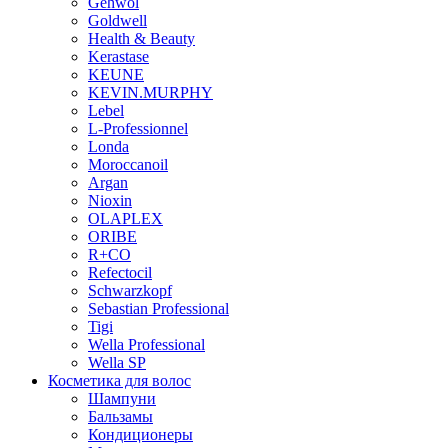
Gehwol
Goldwell
Health & Beauty
Kerastase
KEUNE
KEVIN.MURPHY
Lebel
L-Professionnel
Londa
Moroccanoil
Argan
Niохin
OLAPLEX
ORIBE
R+CO
Refectocil
Schwarzkopf
Sebastian Professional
Tigi
Wella Professional
Wella SP
Косметика для волос
Шампуни
Бальзамы
Кондиционеры