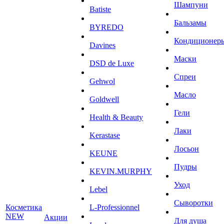
Шампуни
Batiste
Бальзамы
BYREDO
Кондиционер
Davines
Маски
DSD de Luxe
Спреи
Gehwol
Масло
Goldwell
Гели
Health & Beauty
Лаки
Kerastase
Лосьон
KEUNE
Пудры
KEVIN.MURPHY
Уход
Lebel
Сыворотки
Косметика
L-Professionnel
NEW
Акции
Для душа