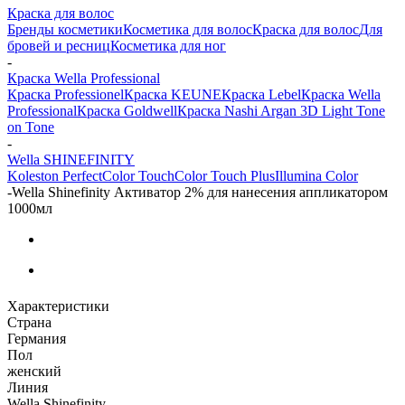
Краска для волос
Бренды косметики
Косметика для волос
Краска для волос
Для
бровей и ресниц
Косметика для ног
-
Краска Wella Professional
Краска Professionel
Краска KEUNE
Краска Lebel
Краска Wella
Professional
Краска Goldwell
Краска Nashi Argan 3D Light Tone
on Tone
-
Wella SHINEFINITY
Koleston Perfect
Color Touch
Color Touch Plus
Illumina Color
-
Wella Shinefinity Активатор 2% для нанесения аппликатором
1000мл
Характеристики
Страна
Германия
Пол
женский
Линия
Wella Shinefinity