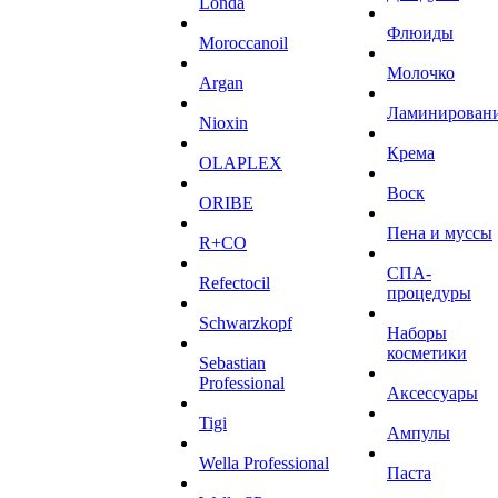
Londa
Флюиды
Moroccanoil
Молочко
Argan
Ламинирован
Niохin
Крема
OLAPLEX
Воск
ORIBE
Пена и муссы
R+CO
СПА-
Refectocil
процедуры
Schwarzkopf
Наборы
косметики
Sebastian
Professional
Аксессуары
Tigi
Ампулы
Wella Professional
Паста