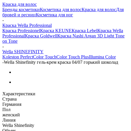
Краска для волос
Бренды косметики
Косметика для волос
Краска для волос
Для
бровей и ресниц
Косметика для ног
-
Краска Wella Professional
Краска Professionel
Краска KEUNE
Краска Lebel
Краска Wella
Professional
Краска Goldwell
Краска Nashi Argan 3D Light Tone
on Tone
-
Wella SHINEFINITY
Koleston Perfect
Color Touch
Color Touch Plus
Illumina Color
-
Wella Shinefinity гель-крем краска 04/07 горький шоколад
Характеристики
Страна
Германия
Пол
женский
Линия
Wella Shinefinity
Объем