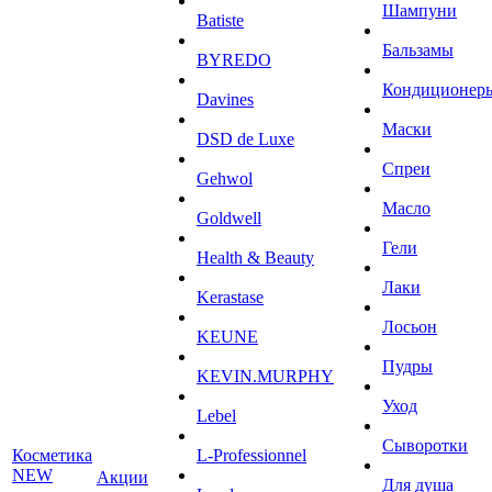
Шампуни
Batiste
Бальзамы
BYREDO
Кондиционер
Davines
Маски
DSD de Luxe
Спреи
Gehwol
Масло
Goldwell
Гели
Health & Beauty
Лаки
Kerastase
Лосьон
KEUNE
Пудры
KEVIN.MURPHY
Уход
Lebel
Сыворотки
Косметика
L-Professionnel
NEW
Акции
Для душа