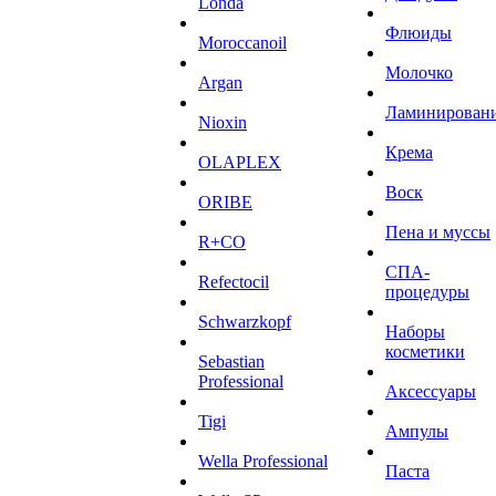
Londa
Флюиды
Moroccanoil
Молочко
Argan
Ламинирован
Niохin
Крема
OLAPLEX
Воск
ORIBE
Пена и муссы
R+CO
СПА-
Refectocil
процедуры
Schwarzkopf
Наборы
косметики
Sebastian
Professional
Аксессуары
Tigi
Ампулы
Wella Professional
Паста