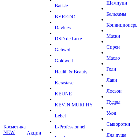
Шампуни
Batiste
Бальзамы
BYREDO
Кондиционер
Davines
Маски
DSD de Luxe
Спреи
Gehwol
Масло
Goldwell
Гели
Health & Beauty
Лаки
Kerastase
Лосьон
KEUNE
Пудры
KEVIN.MURPHY
Уход
Lebel
Сыворотки
Косметика
L-Professionnel
NEW
Акции
Для душа