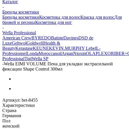
Каталог
-
Бренды косметики
Бренды косметики
Косметика для волос
Краска для волос
Для
бровей и ресниц
Косметика для ног
-
Wella Professional
American Crew
BYREDO
Batiste
Davines
DSD de
Luxe
Gehwol
Goldwell
Health &
Beauty
Kerastase
KEUNE
KEVIN.MURPHY
Lebel
L-
Professionnel
Londa
Moroccanoil
Argan
Niохin
OLAPLEX
ORIBE
R+
Professional
Tigi
Wella SP
-
Wella EIMI VOLUME Пена для укладки экстрасильной
фиксации Shape Control 300мл
Артикул:
bet-8455
Характеристики
Страна
Германия
Пол
женский