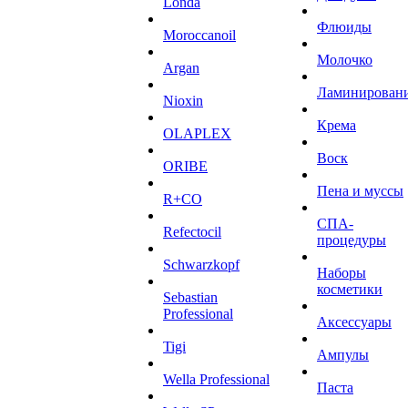
Londa
Флюиды
Moroccanoil
Молочко
Argan
Ламинирован
Niохin
Крема
OLAPLEX
Воск
ORIBE
Пена и муссы
R+CO
СПА-
Refectocil
процедуры
Schwarzkopf
Наборы
косметики
Sebastian
Professional
Аксессуары
Tigi
Ампулы
Wella Professional
Паста