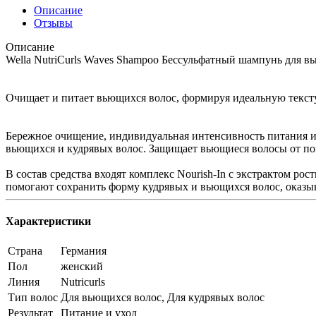
Описание
Отзывы
Описание
Wella NutriCurls Waves Shampoo Бессульфатный шампунь для в
Очищает и питает вьющихся волос, формируя идеальную тексту
Бережное очищение, индивидуальная интенсивность питания и
вьющихся и кудрявых волос. Защищает вьющиеся волосы от по
В состав средства входят комплекс Nourish-In с экстрактом р
помогают сохранить форму кудрявых и вьющихся волос, оказы
Характеристики
Страна
Германия
Пол
женский
Линия
Nutricurls
Тип волос
Для вьющихся волос, Для кудрявых волос
Результат
Питание и уход