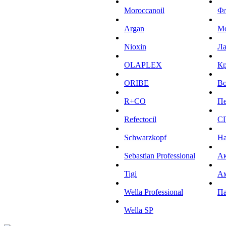
Moroccanoil
Ф
Argan
М
Niохin
Л
OLAPLEX
К
ORIBE
Во
R+CO
Пе
Refectocil
С
Schwarzkopf
На
Sebastian Professional
Ак
Tigi
А
Wella Professional
Па
Wella SP