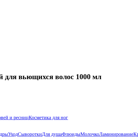
й для вьющихся волос 1000 мл
овей и ресниц
Косметика для ног
дры
Уход
Сыворотки
Для душа
Флюиды
Молочко
Ламинирование
К