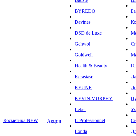
Batiste
Ш
BYREDO
Ба
Davines
К
DSD de Luxe
М
Gehwol
С
Goldwell
М
Health & Beauty
Ге
Kerastase
Л
KEUNE
Ло
KEVIN.MURPHY
П
Lebel
Ух
Косметика NEW
L-Professionnel
С
Акции
Londa
Дл