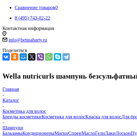
Сравнение товаров
0
8 (495) 743-02-22
Контактная информация
info@betinabarty.ru
Поделиться
Wella nutricurls шампунь безсульфатны
Главная
-
Каталог
-
Косметика для волос
Бренды косметики
Косметика для волос
Краска для волос
Для бр
-
Шампуни
Бальзамы
Кондиционеры
Маски
Спреи
Масло
Гели
Лаки
Лосьон
Пу