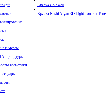
люиды
Краска Goldwell
олочко
Краска Nashi Argan 3D Light Tone on Tone
аминирование
рема
ск
на и муссы
ПА-процедуры
боры косметики
сессуары
мпулы
ста