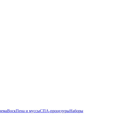
рема
Воск
Пена и муссы
СПА-процедуры
Наборы