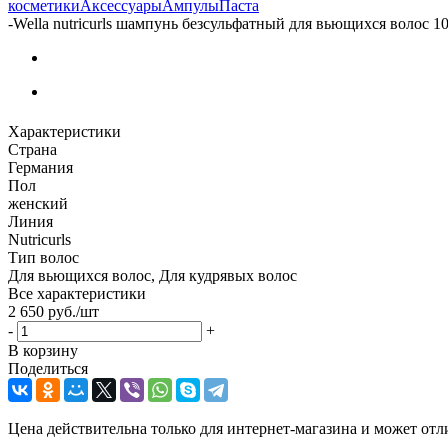
косметики
Аксессуары
Ампулы
Паста
-
Wella nutricurls шампунь безсульфатный для вьющихся волос 1
Характеристики
Страна
Германия
Пол
женский
Линия
Nutricurls
Тип волос
Для вьющихся волос, Для кудрявых волос
Все характеристики
2 650
руб.
/шт
-
+
В корзину
Поделиться
Цена действительна только для интернет-магазина и может отл