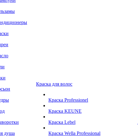
ампуни
льзамы
ондиционеры
аски
преи
асло
ли
аки
Краска для волос
сьон
удры
Краска Professionel
од
Краска KEUNE
ыворотки
Краска Lebel
я душа
Краска Wella Professional