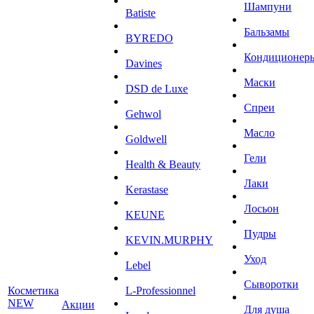
Шампуни
Batiste
Бальзамы
BYREDO
Кондиционер
Davines
Маски
DSD de Luxe
Спреи
Gehwol
Масло
Goldwell
Гели
Health & Beauty
Лаки
Kerastase
Лосьон
KEUNE
Пудры
KEVIN.MURPHY
Уход
Lebel
Сыворотки
Косметика
L-Professionnel
NEW
Акции
Для душа