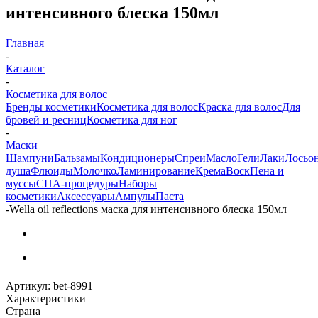
интенсивного блеска 150мл
Главная
-
Каталог
-
Косметика для волос
Бренды косметики
Косметика для волос
Краска для волос
Для
бровей и ресниц
Косметика для ног
-
Маски
Шампуни
Бальзамы
Кондиционеры
Спреи
Масло
Гели
Лаки
Лосьо
душа
Флюиды
Молочко
Ламинирование
Крема
Воск
Пена и
муссы
СПА-процедуры
Наборы
косметики
Аксессуары
Ампулы
Паста
-
Wella oil reflections маска для интенсивного блеска 150мл
Артикул:
bet-8991
Характеристики
Страна