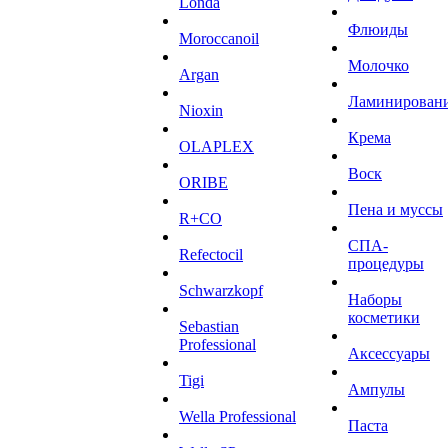
Londa
Флюиды
Moroccanoil
Молочко
Argan
Ламинирован
Niохin
Крема
OLAPLEX
Воск
ORIBE
Пена и муссы
R+CO
СПА-
Refectocil
процедуры
Schwarzkopf
Наборы
косметики
Sebastian
Professional
Аксессуары
Tigi
Ампулы
Wella Professional
Паста