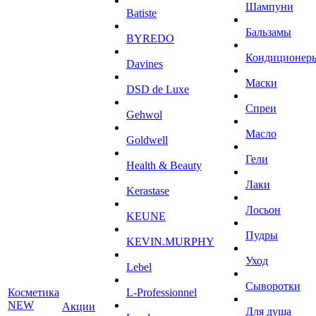
Шампуни
Batiste
Бальзамы
BYREDO
Кондиционер
Davines
Маски
DSD de Luxe
Спреи
Gehwol
Масло
Goldwell
Гели
Health & Beauty
Лаки
Kerastase
Лосьон
KEUNE
Пудры
KEVIN.MURPHY
Уход
Lebel
Сыворотки
Косметика
L-Professionnel
NEW
Акции
Для душа