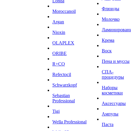
Londa
Флюиды
Moroccanoil
Молочко
Argan
Ламинирован
Niохin
Крема
OLAPLEX
Воск
ORIBE
Пена и муссы
R+CO
СПА-
Refectocil
процедуры
Schwarzkopf
Наборы
косметики
Sebastian
Professional
Аксессуары
Tigi
Ампулы
Wella Professional
Паста