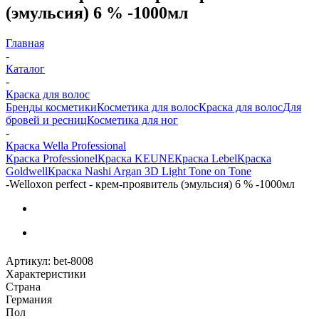
(эмульсия) 6 % -1000мл
Главная
-
Каталог
-
Краска для волос
Бренды косметики
Косметика для волос
Краска для волос
Для
бровей и ресниц
Косметика для ног
-
Краска Wella Professional
Краска Professionel
Краска KEUNE
Краска Lebel
Краска
Goldwell
Краска Nashi Argan 3D Light Tone on Tone
-
Welloxon perfect - крем-проявитель (эмульсия) 6 % -1000мл
Артикул:
bet-8008
Характеристики
Страна
Германия
Пол