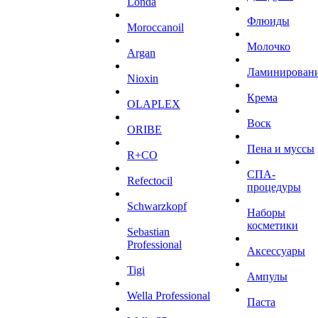
Londa
Флюиды
Moroccanoil
Молочко
Argan
Ламинирован
Niохin
Крема
OLAPLEX
Воск
ORIBE
Пена и муссы
R+CO
СПА-
Refectocil
процедуры
Schwarzkopf
Наборы
косметики
Sebastian
Professional
Аксессуары
Tigi
Ампулы
Wella Professional
Паста