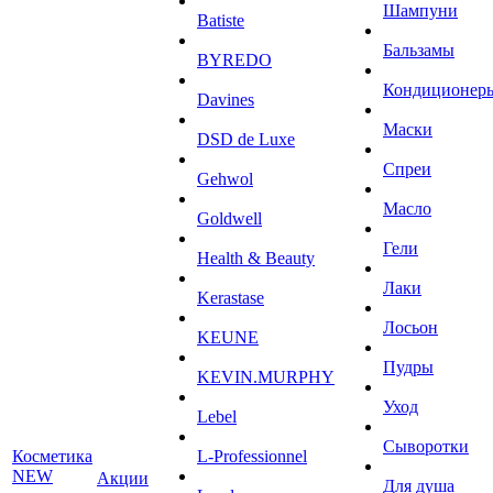
Шампуни
Batiste
Бальзамы
BYREDO
Кондиционер
Davines
Маски
DSD de Luxe
Спреи
Gehwol
Масло
Goldwell
Гели
Health & Beauty
Лаки
Kerastase
Лосьон
KEUNE
Пудры
KEVIN.MURPHY
Уход
Lebel
Сыворотки
Косметика
L-Professionnel
NEW
Акции
Для душа