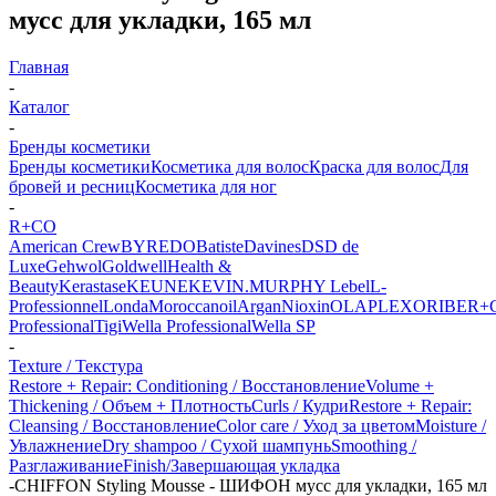
мусс для укладки, 165 мл
Главная
-
Каталог
-
Бренды косметики
Бренды косметики
Косметика для волос
Краска для волос
Для
бровей и ресниц
Косметика для ног
-
R+CO
American Crew
BYREDO
Batiste
Davines
DSD de
Luxe
Gehwol
Goldwell
Health &
Beauty
Kerastase
KEUNE
KEVIN.MURPHY
Lebel
L-
Professionnel
Londa
Moroccanoil
Argan
Niохin
OLAPLEX
ORIBE
R+
Professional
Tigi
Wella Professional
Wella SP
-
Texture / Текстура
Restore + Repair: Conditioning / Восстановление
Volume +
Thickening / Объем + Плотность
Curls / Кудри
Restore + Repair:
Cleansing / Восстановление
Color care / Уход за цветом
Moisture /
Увлажнение
Dry shampoo / Сухой шампунь
Smoothing /
Разглаживание
Finish/Завершающая укладка
-
CHIFFON Styling Mousse - ШИФОН мусс для укладки, 165 мл