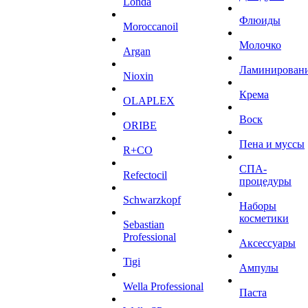
Londa
Флюиды
Moroccanoil
Молочко
Argan
Ламинирован
Niохin
Крема
OLAPLEX
Воск
ORIBE
Пена и муссы
R+CO
СПА-
Refectocil
процедуры
Schwarzkopf
Наборы
косметики
Sebastian
Professional
Аксессуары
Tigi
Ампулы
Wella Professional
Паста