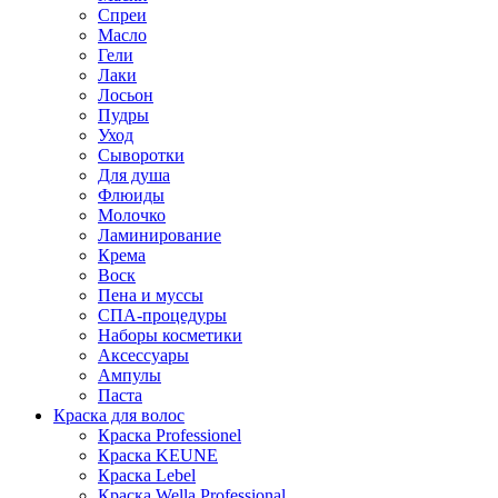
Спреи
Масло
Гели
Лаки
Лосьон
Пудры
Уход
Сыворотки
Для душа
Флюиды
Молочко
Ламинирование
Крема
Воск
Пена и муссы
СПА-процедуры
Наборы косметики
Аксессуары
Ампулы
Паста
Краска для волос
Краска Professionel
Краска KEUNE
Краска Lebel
Краска Wella Professional