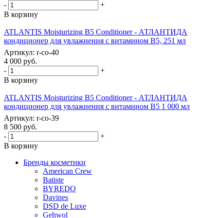
-
+
В корзину
ATLANTIS Moisturizing B5 Conditioner - АТЛАНТИДА
кондиционер для увлажнения с витамином В5, 251 мл
Артикул: r-co-40
4 000
руб.
-
+
В корзину
ATLANTIS Moisturizing B5 Conditioner - АТЛАНТИДА
кондиционер для увлажнения с витамином В5 1 000 мл
Артикул: r-co-39
8 500
руб.
-
+
В корзину
Бренды косметики
American Crew
Batiste
BYREDO
Davines
DSD de Luxe
Gehwol