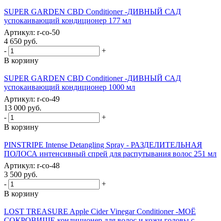
SUPER GARDEN CBD Conditioner -ДИВНЫЙ САД
успокаивающий кондиционер 177 мл
Артикул: r-co-50
4 650
руб.
-
+
В корзину
SUPER GARDEN CBD Conditioner -ДИВНЫЙ САД
успокаивающий кондиционер 1000 мл
Артикул: r-co-49
13 000
руб.
-
+
В корзину
PINSTRIPE Intense Detangling Spray - РАЗДЕЛИТЕЛЬНАЯ
ПОЛОСА интенсивный спрей для распутывания волос 251 мл
Артикул: r-co-48
3 500
руб.
-
+
В корзину
LOST TREASURE Apple Cider Vinegar Conditioner -МОЁ
СОКРОВИЩЕ кондиционер для волос и кожи головы с