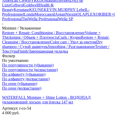
American Crew
BYREDO
Batiste
Davines
DSD de
Luxe
Gehwol
Goldwell
Health &
Beauty
Kerastase
KEUNE
KEVIN.MURPHY
Lebel
L-
Professionnel
Londa
Moroccanoil
Argan
Niохin
OLAPLEX
ORIBE
R+
Professional
Tigi
Wella Professional
Wella SP
-
Moisture / Увлажнение
Restore + Repair: Conditioning / Восстановление
Volume +
Thickening / Объем + Плотность
Curls / Кудри
Restore + Repair:
Cleansing / Восстановление
Color care / Уход за цветом
Dry
shampoo / Сухой шампунь
Smoothing / Разглаживание
Texture /
Текстура
Finish/Завершающая укладка
Фильтр
По умолчанию
По популярности (убывание)
По популярности (возрастание)
По алфавиту (убывание)
По алфавиту (возрастание)
По цене (убывание)
По цене (возрастание)
WATERFALL Moisture + Shine Lotion - ВОДОПАД
увлажняющий лосьон для блеска 147 мл
Артикул: r-co-54
4 000
руб.