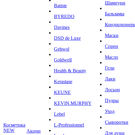
Шампуни
Batiste
Бальзамы
BYREDO
Кондиционер
Davines
Маски
DSD de Luxe
Спреи
Gehwol
Масло
Goldwell
Гели
Health & Beauty
Лаки
Kerastase
Лосьон
KEUNE
Пудры
KEVIN.MURPHY
Уход
Lebel
Сыворотки
Косметика
L-Professionnel
NEW
Акции
Для душа