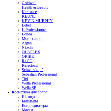
Goldwell
Health & Beauty
Kerastase
KEUNE
KEVIN.MURPHY
Lebel
L-Professionnel
Londa
Moroccanoil
Argan
Niохin
OLAPLEX
ORIBE
R+CO
Refectocil
Schwarzkopf
Sebastian Professional
Tigi
Wella Professional
Wella SP
Косметика для волос
Шампуни
Бальзамы
Кондиционеры
Маски