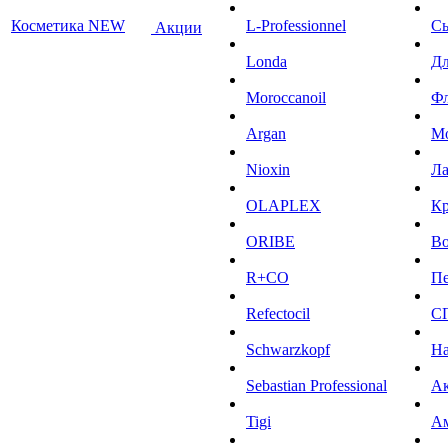
Косметика NEW
L-Professionnel
С
Акции
Londa
Дл
Moroccanoil
Ф
Argan
М
Niохin
Л
OLAPLEX
К
ORIBE
Во
R+CO
Пе
Refectocil
С
Schwarzkopf
На
Sebastian Professional
Ак
Tigi
А