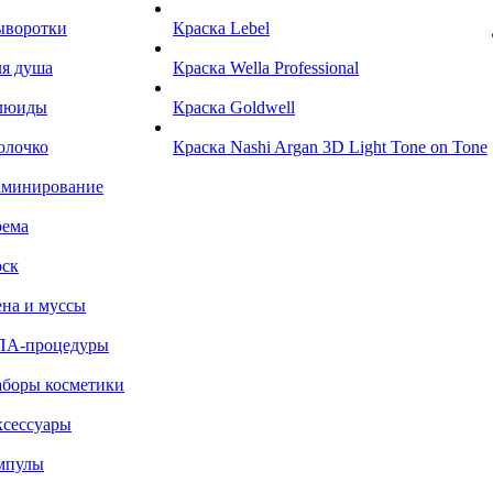
ыворотки
Краска Lebel
я душа
Краска Wella Professional
люиды
Краска Goldwell
олочко
Краска Nashi Argan 3D Light Tone on Tone
аминирование
рема
ск
на и муссы
ПА-процедуры
боры косметики
сессуары
мпулы