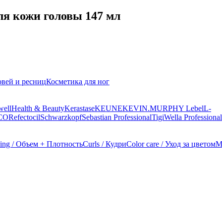
я кожи головы 147 мл
овей и ресниц
Косметика для ног
well
Health & Beauty
Kerastase
KEUNE
KEVIN.MURPHY
Lebel
L-
CO
Refectocil
Schwarzkopf
Sebastian Professional
Tigi
Wella Professional
ing / Объем + Плотность
Curls / Кудри
Color care / Уход за цветом
M