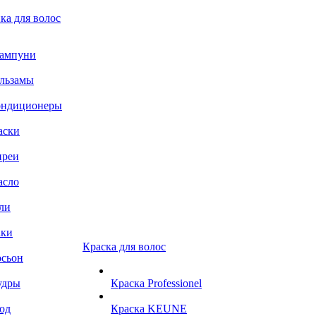
ка для волос
ампуни
льзамы
ондиционеры
аски
преи
асло
ли
аки
Краска для волос
сьон
удры
Краска Professionel
од
Краска KEUNE