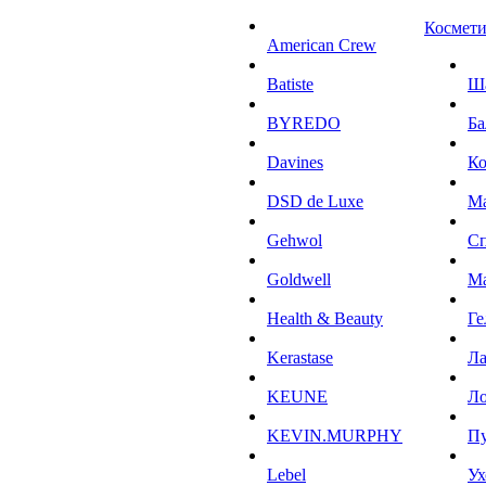
Космети
American Crew
Batiste
Ш
BYREDO
Ба
Davines
К
DSD de Luxe
М
Gehwol
С
Goldwell
М
Health & Beauty
Ге
Kerastase
Л
KEUNE
Ло
KEVIN.MURPHY
П
Lebel
Ух