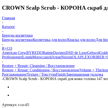
CROWN Scalp Scrub - КОРОНА скраб дл
Главная
-
Каталог
-
Бренды косметики
Бренды косметики
Косметика для волос
Краска для волос
Для бр
-
R+CO
American Crew
BYREDO
Batiste
Davines
DSD de Luxe
Gehwol
Gold
Professionnel
Londa
Moroccanoil
Argan
Niохin
OLAPLEX
ORIBE
R+
-
Restore + Repair: Cleansing / Восстановление
Restore + Repair: Conditioning / Восстановление
Volume + Thicken
Разглаживание
Texture / Текстура
Finish/Завершающая укладка
-
CROWN Scalp Scrub - КОРОНА скраб для кожи головы 147 мл
Артикул:
r-co-65