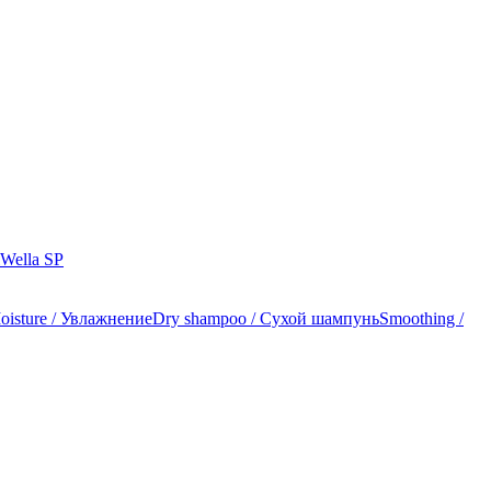
Wella SP
oisture / Увлажнение
Dry shampoo / Сухой шампунь
Smoothing /