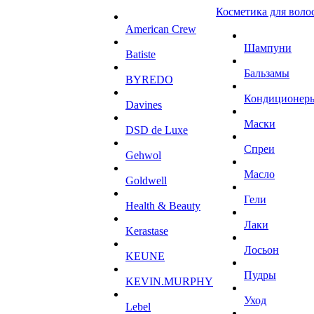
Косметика для воло
American Crew
Шампуни
Batiste
Бальзамы
BYREDO
Кондиционер
Davines
Маски
DSD de Luxe
Спреи
Gehwol
Масло
Goldwell
Гели
Health & Beauty
Лаки
Kerastase
Лосьон
KEUNE
Пудры
KEVIN.MURPHY
Уход
Lebel