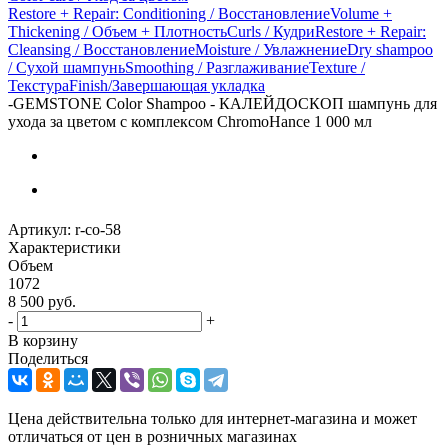
Restore + Repair: Conditioning / Восстановление
Volume +
Thickening / Объем + Плотность
Curls / Кудри
Restore + Repair:
Cleansing / Восстановление
Moisture / Увлажнение
Dry shampoo
/ Сухой шампунь
Smoothing / Разглаживание
Texture /
Текстура
Finish/Завершающая укладка
-
GEMSTONE Color Shampoo - КАЛЕЙДОСКОП шампунь для
ухода за цветом с комплексом ChromoHance 1 000 мл
Артикул:
r-co-58
Характеристики
Объем
1072
8 500
руб.
-
+
В корзину
Поделиться
Цена действительна только для интернет-магазина и может
отличаться от цен в розничных магазинах