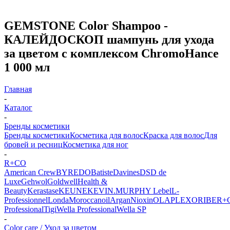
GEMSTONE Color Shampoo -
КАЛЕЙДОСКОП шампунь для ухода
за цветом с комплексом ChromoHance
1 000 мл
Главная
-
Каталог
-
Бренды косметики
Бренды косметики
Косметика для волос
Краска для волос
Для
бровей и ресниц
Косметика для ног
-
R+CO
American Crew
BYREDO
Batiste
Davines
DSD de
Luxe
Gehwol
Goldwell
Health &
Beauty
Kerastase
KEUNE
KEVIN.MURPHY
Lebel
L-
Professionnel
Londa
Moroccanoil
Argan
Niохin
OLAPLEX
ORIBE
R+
Professional
Tigi
Wella Professional
Wella SP
-
Color care / Уход за цветом