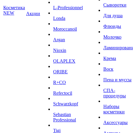
Сыворотки
Косметика
L-Professionnel
NEW
Акции
Для душа
Londa
Флюиды
Moroccanoil
Молочко
Argan
Ламинирован
Niохin
Крема
OLAPLEX
Воск
ORIBE
Пена и муссы
R+CO
СПА-
Refectocil
процедуры
Schwarzkopf
Наборы
косметики
Sebastian
Professional
Аксессуары
Tigi