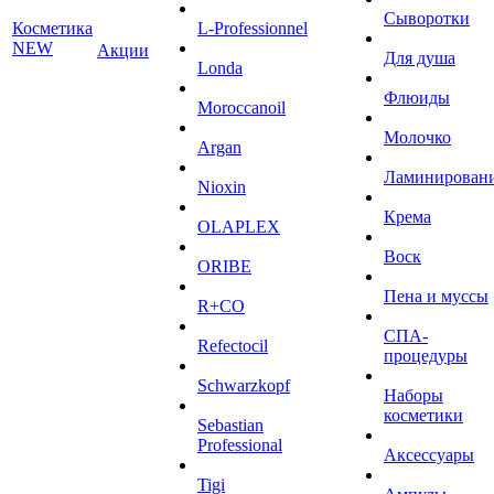
Сыворотки
Косметика
L-Professionnel
NEW
Акции
Для душа
Londa
Флюиды
Moroccanoil
Молочко
Argan
Ламинирован
Niохin
Крема
OLAPLEX
Воск
ORIBE
Пена и муссы
R+CO
СПА-
Refectocil
процедуры
Schwarzkopf
Наборы
косметики
Sebastian
Professional
Аксессуары
Tigi