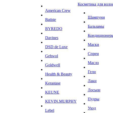
Косметика для воло
American Crew
Шампуни
Batiste
Бальзамы
BYREDO
Кондиционер
Davines
Маски
DSD de Luxe
Спреи
Gehwol
Масло
Goldwell
Гели
Health & Beauty
Лаки
Kerastase
Лосьон
KEUNE
Пудры
KEVIN.MURPHY
Уход
Lebel