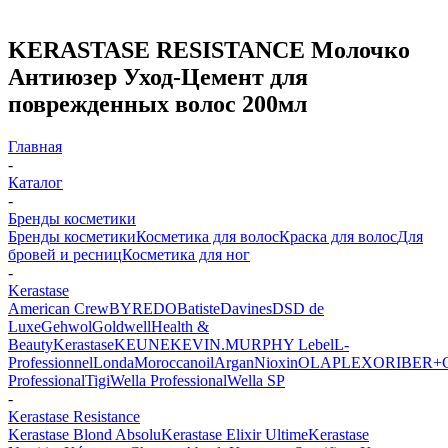
KERASTASE RESISTANCE Молочко
Антиюзер Уход-Цемент для
поврежденных волос 200мл
Главная
-
Каталог
-
Бренды косметики
Бренды косметики
Косметика для волос
Краска для волос
Для
бровей и ресниц
Косметика для ног
-
Kerastase
American Crew
BYREDO
Batiste
Davines
DSD de
Luxe
Gehwol
Goldwell
Health &
Beauty
Kerastase
KEUNE
KEVIN.MURPHY
Lebel
L-
Professionnel
Londa
Moroccanoil
Argan
Niохin
OLAPLEX
ORIBE
R+
Professional
Tigi
Wella Professional
Wella SP
-
Kerastase Resistance
Kerastase Blond Absolu
Kerastase Elixir Ultime
Kerastase