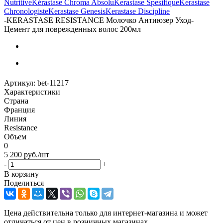
Nutritive
Kérastase Chroma Absolu
Kerastase Spesifique
Kerastase
Chronologiste
Kerastase Genesis
Kerastase Discipline
-
KERASTASE RESISTANCE Молочко Антиюзер Уход-
Цемент для поврежденных волос 200мл
Артикул:
bet-11217
Характеристики
Страна
Франция
Линия
Resistance
Объем
0
5 200
руб.
/шт
-
+
В корзину
Поделиться
Цена действительна только для интернет-магазина и может
отличаться от цен в розничных магазинах