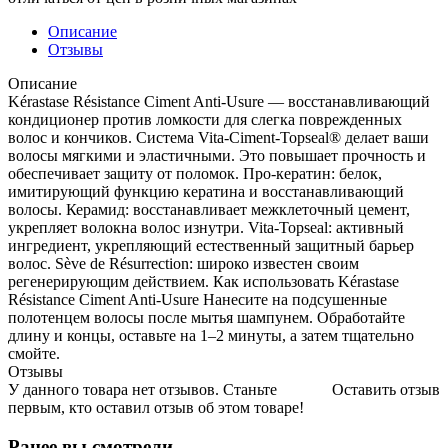
Описание
Отзывы
Описание
Kérastase Résistance Ciment Anti-Usure — восстанавливающий
кондиционер против ломкости для слегка поврежденных
волос и кончиков. Система Vita-Ciment-Topseal® делает ваши
волосы мягкими и эластичными. Это повышает прочность и
обеспечивает защиту от поломок. Про-кератин: белок,
имитирующий функцию кератина и восстанавливающий
волосы. Керамид: восстанавливает межклеточный цемент,
укрепляет волокна волос изнутри. Vita-Topseal: активный
ингредиент, укрепляющий естественный защитный барьер
волос. Sève de Résurrection: широко известен своим
регенерирующим действием. Как использовать Kérastase
Résistance Ciment Anti-Usure Нанесите на подсушенные
полотенцем волосы после мытья шампунем. Обработайте
длину и концы, оставьте на 1–2 минуты, а затем тщательно
смойте.
Отзывы
У данного товара нет отзывов. Станьте
Оставить отзыв
первым, кто оставил отзыв об этом товаре!
Ранее вы смотрели