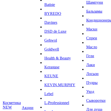
Шампуни
Batiste
Бальзамы
BYREDO
Кондиционер
Davines
Маски
DSD de Luxe
Спреи
Gehwol
Масло
Goldwell
Гели
Health & Beauty
Лаки
Kerastase
Лосьон
KEUNE
Пудры
KEVIN.MURPHY
Уход
Lebel
Сыворотки
Косметика
L-Professionnel
NEW
Акции
Для душа