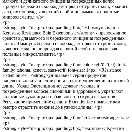
мягкого и деликатного очищения поврежденных волос.
Продукт бережно освобождает пряди от грязи, пыли, кожного
сала, не повреждая верхний слой и не вымывая полезные
микроэлементы.</p>
<p>
<strong style="margin: 0px; padding: 0px;">Шампунь-ванна
Kerastase Resistance Bain Extentioniste</strong> - превосходное
средство для мягкого и бережного очищения поврежденных
волос. Шампунь бережно освобождает пряди от грязи, пыли,
кожного сала, не повреждая верхний слой и не вымывая
полезные микроэлементы.</p>
<p>
<strong style="margin: 0px; padding: 0px; color: rgb(0, 0, 0); font-
family: tahoma, geneva, sans-serif; font-size: 14px;">R?sistance
Extentioniste - </strong>уникальная серия продуктов,
нацеленных на усиление роста волос и укрепление их по всей
длине. Уходы Экстенционист делают тусклые и
поврежденные волосы сияющими и здоровыми, укрепляют
волосяные луковицы и избавляют от секущихся концов.
Регулярное применение средств Extentioniste поможет вам
быстро отрастить локоны до нужной длины! </p>
<p>
<strong style="margin: 0px; padding: 0px;">Состав</strong>: </p>
<p>
<strong style="margin: 0px; padding: 0px;">Комплекс Креатин