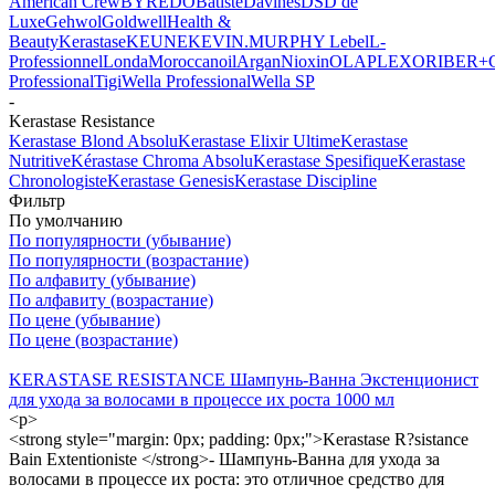
American Crew
BYREDO
Batiste
Davines
DSD de
Luxe
Gehwol
Goldwell
Health &
Beauty
Kerastase
KEUNE
KEVIN.MURPHY
Lebel
L-
Professionnel
Londa
Moroccanoil
Argan
Niохin
OLAPLEX
ORIBE
R+
Professional
Tigi
Wella Professional
Wella SP
-
Kerastase Resistance
Kerastase Blond Absolu
Kerastase Elixir Ultime
Kerastase
Nutritive
Kérastase Chroma Absolu
Kerastase Spesifique
Kerastase
Chronologiste
Kerastase Genesis
Kerastase Discipline
Фильтр
По умолчанию
По популярности (убывание)
По популярности (возрастание)
По алфавиту (убывание)
По алфавиту (возрастание)
По цене (убывание)
По цене (возрастание)
KERASTASE RESISTANCE Шампунь-Ванна Экстенционист
для ухода за волосами в процессе их роста 1000 мл
<p>
<strong style="margin: 0px; padding: 0px;">Kerastase R?sistance
Bain Extentioniste </strong>- Шампунь-Ванна для ухода за
волосами в процессе их роста: это отличное средство для