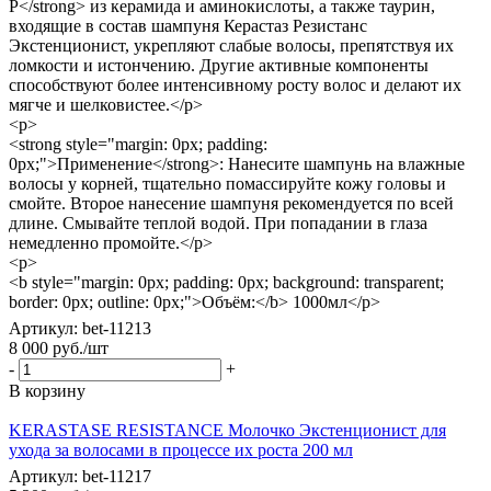
Р</strong> из керамида и аминокислоты, а также таурин,
входящие в состав шампуня Керастаз Резистанс
Экстенционист, укрепляют слабые волосы, препятствуя их
ломкости и истончению. Другие активные компоненты
способствуют более интенсивному росту волос и делают их
мягче и шелковистее.</p>
<p>
<strong style="margin: 0px; padding:
0px;">Применение</strong>: Нанесите шампунь на влажные
волосы у корней, тщательно помассируйте кожу головы и
смойте. Второе нанесение шампуня рекомендуется по всей
длине. Смывайте теплой водой. При попадании в глаза
немедленно промойте.</p>
<p>
<b style="margin: 0px; padding: 0px; background: transparent;
border: 0px; outline: 0px;">Объём:</b> 1000мл</p>
Артикул: bet-11213
8 000
руб.
/шт
-
+
В корзину
KERASTASE RESISTANCE Молочко Экстенционист для
ухода за волосами в процессе их роста 200 мл
Артикул: bet-11217