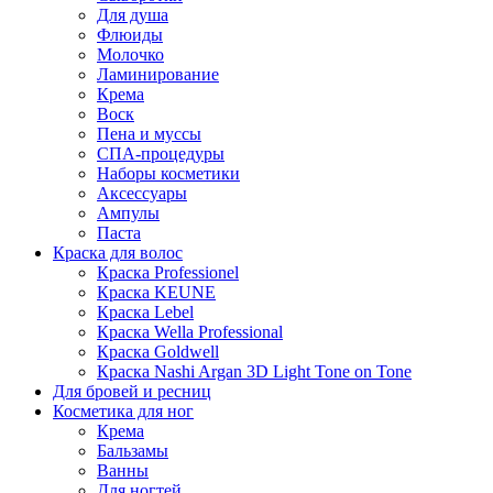
Для душа
Флюиды
Молочко
Ламинирование
Крема
Воск
Пена и муссы
СПА-процедуры
Наборы косметики
Аксессуары
Ампулы
Паста
Краска для волос
Краска Professionel
Краска KEUNE
Краска Lebel
Краска Wella Professional
Краска Goldwell
Краска Nashi Argan 3D Light Tone on Tone
Для бровей и ресниц
Косметика для ног
Крема
Бальзамы
Ванны
Для ногтей