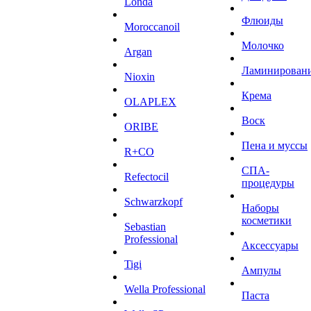
Londa
Флюиды
Moroccanoil
Молочко
Argan
Ламинирован
Niохin
Крема
OLAPLEX
Воск
ORIBE
Пена и муссы
R+CO
СПА-
Refectocil
процедуры
Schwarzkopf
Наборы
косметики
Sebastian
Professional
Аксессуары
Tigi
Ампулы
Wella Professional
Паста