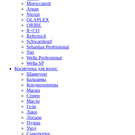
Moroccanoil
Argan
Niохin
OLAPLEX
ORIBE
R+CO
Refectocil
Schwarzkopf
Sebastian Professional
Tigi
Wella Professional
Wella SP
Косметика для волос
Шампуни
Бальзамы
Кондиционеры
Маски
Спреи
Масло
Гели
Лаки
Лосьон
Пудры
Уход
Сыворотки