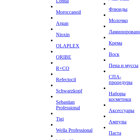
Londa
Флюиды
Moroccanoil
Молочко
Argan
Ламинирован
Niохin
Крема
OLAPLEX
Воск
ORIBE
Пена и муссы
R+CO
СПА-
Refectocil
процедуры
Schwarzkopf
Наборы
косметики
Sebastian
Professional
Аксессуары
Tigi
Ампулы
Wella Professional
Паста