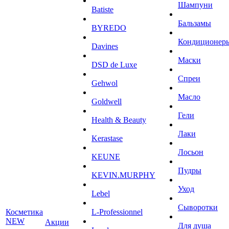
Шампуни
Batiste
Бальзамы
BYREDO
Кондиционер
Davines
Маски
DSD de Luxe
Спреи
Gehwol
Масло
Goldwell
Гели
Health & Beauty
Лаки
Kerastase
Лосьон
KEUNE
Пудры
KEVIN.MURPHY
Уход
Lebel
Сыворотки
Косметика
L-Professionnel
NEW
Акции
Для душа