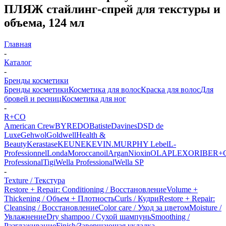
ПЛЯЖ стайлинг-спрей для текстуры и
объема, 124 мл
Главная
-
Каталог
-
Бренды косметики
Бренды косметики
Косметика для волос
Краска для волос
Для
бровей и ресниц
Косметика для ног
-
R+CO
American Crew
BYREDO
Batiste
Davines
DSD de
Luxe
Gehwol
Goldwell
Health &
Beauty
Kerastase
KEUNE
KEVIN.MURPHY
Lebel
L-
Professionnel
Londa
Moroccanoil
Argan
Niохin
OLAPLEX
ORIBE
R+
Professional
Tigi
Wella Professional
Wella SP
-
Texture / Текстура
Restore + Repair: Conditioning / Восстановление
Volume +
Thickening / Объем + Плотность
Curls / Кудри
Restore + Repair:
Cleansing / Восстановление
Color care / Уход за цветом
Moisture /
Увлажнение
Dry shampoo / Сухой шампунь
Smoothing /
Разглаживание
Finish/Завершающая укладка