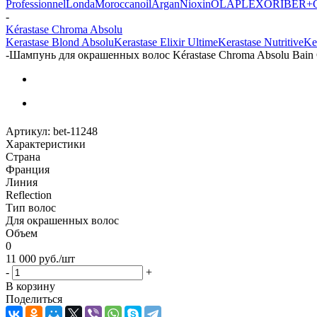
Professionnel
Londa
Moroccanoil
Argan
Niохin
OLAPLEX
ORIBE
R+
-
Kérastase Chroma Absolu
Kerastase Blond Absolu
Kerastase Elixir Ultime
Kerastase Nutritive
Ke
-
Шампунь для окрашенных волос Kérastase Chroma Absolu Bain
Артикул:
bet-11248
Характеристики
Страна
Франция
Линия
Reflection
Тип волос
Для окрашенных волос
Объем
0
11 000
руб.
/шт
-
+
В корзину
Поделиться