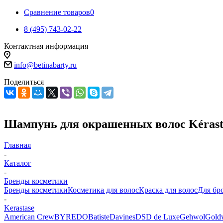
Сравнение товаров
0
8 (495) 743-02-22
Контактная информация
info@betinabarty.ru
Поделиться
Шампунь для окрашенных волос Kérasta
Главная
-
Каталог
-
Бренды косметики
Бренды косметики
Косметика для волос
Краска для волос
Для бр
-
Kerastase
American Crew
BYREDO
Batiste
Davines
DSD de Luxe
Gehwol
Gold