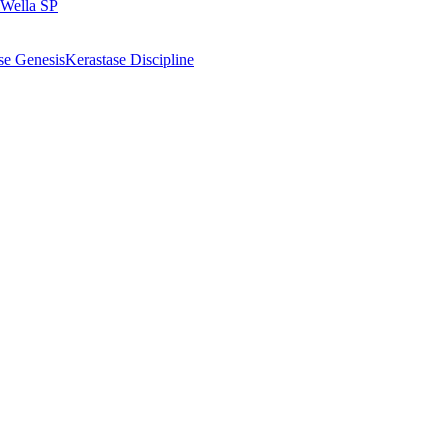
Wella SP
se Genesis
Kerastase Discipline