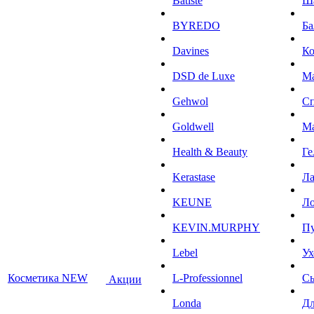
Batiste
Ш
BYREDO
Ба
Davines
К
DSD de Luxe
М
Gehwol
С
Goldwell
М
Health & Beauty
Ге
Kerastase
Л
KEUNE
Ло
KEVIN.MURPHY
П
Lebel
Ух
Косметика NEW
L-Professionnel
С
Акции
Londa
Дл