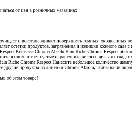
ичаться от цен в розничных магазинах
но очищает и восстанавливает поверхность темных, окрашенных 
аляет остатки продуктов, загрязнения и излишки кожного сала с
a Respect Kérastase Chroma Absolu Bain Riche Chroma Respect о
интенсивно питает густые окрашенные волосы, делая их гладки
Bain Riche Chroma Respect Нанесите небольшое количество шамп
те другие продукты из линейки Chroma Absolu, чтобы ваши окр
ыв об этом товаре!