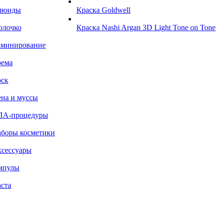
люиды
Краска Goldwell
олочко
Краска Nashi Argan 3D Light Tone on Tone
аминирование
рема
ск
на и муссы
ПА-процедуры
боры косметики
сессуары
мпулы
ста