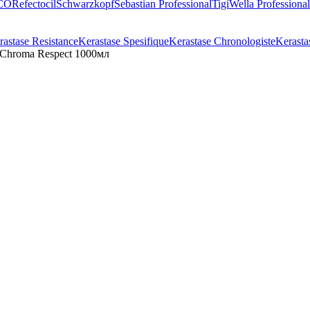
CO
Refectocil
Schwarzkopf
Sebastian Professional
Tigi
Wella Professional
rastase Resistance
Kerastase Spesifique
Kerastase Chronologiste
Kerasta
 Chroma Respect 1000мл