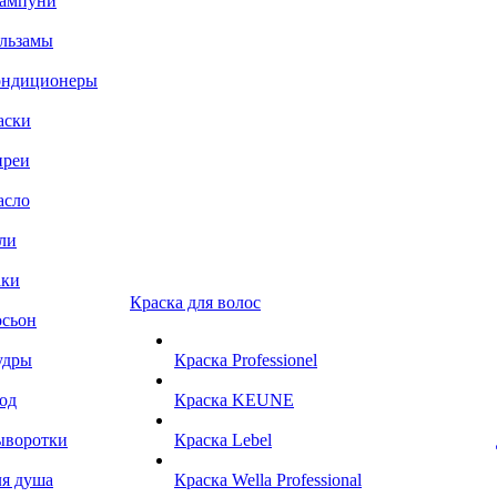
ампуни
льзамы
ондиционеры
аски
преи
асло
ли
аки
Краска для волос
сьон
удры
Краска Professionel
од
Краска KEUNE
ыворотки
Краска Lebel
я душа
Краска Wella Professional