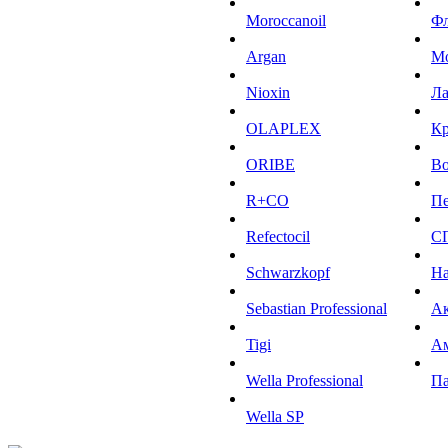
Moroccanoil
Ф
Argan
М
Niохin
Л
OLAPLEX
К
ORIBE
Во
R+CO
Пе
Refectocil
С
Schwarzkopf
На
Sebastian Professional
Ак
Tigi
А
Wella Professional
Па
Wella SP