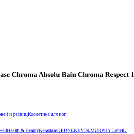
se Chroma Absolu Bain Chroma Respect 
овей и ресниц
Косметика для ног
well
Health & Beauty
Kerastase
KEUNE
KEVIN.MURPHY
Lebel
L-