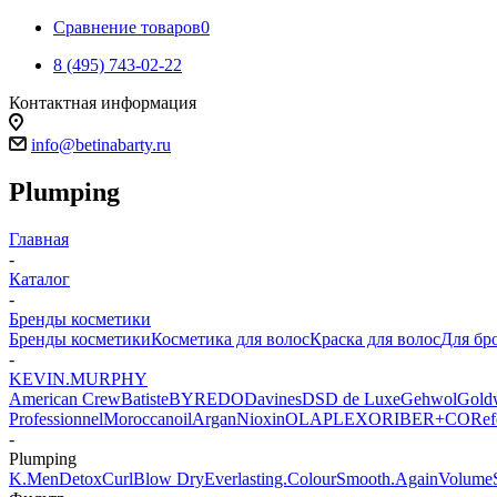
Сравнение товаров
0
8 (495) 743-02-22
Контактная информация
info@betinabarty.ru
Plumping
Главная
-
Каталог
-
Бренды косметики
Бренды косметики
Косметика для волос
Краска для волос
Для бр
-
KEVIN.MURPHY
American Crew
Batiste
BYREDO
Davines
DSD de Luxe
Gehwol
Gold
Professionnel
Moroccanoil
Argan
Niохin
OLAPLEX
ORIBE
R+CO
Ref
-
Plumping
K.Men
Detox
Curl
Blow Dry
Everlasting.Colour
Smooth.Again
Volume