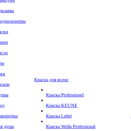
ампуни
льзамы
ондиционеры
аски
преи
асло
ли
аки
Краска для волос
сьон
удры
Краска Professionel
од
Краска KEUNE
ыворотки
Краска Lebel
я душа
Краска Wella Professional