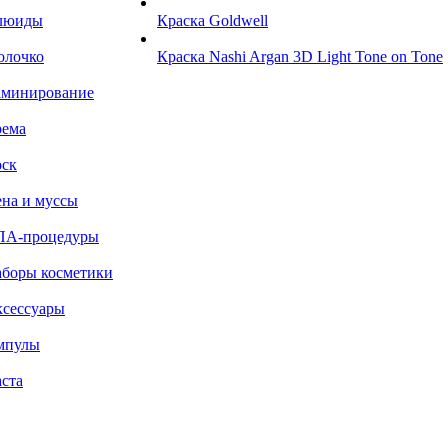
люиды
Краска Goldwell
олочко
Краска Nashi Argan 3D Light Tone on Tone
аминирование
рема
ск
на и муссы
ПА-процедуры
боры косметики
сессуары
мпулы
ста