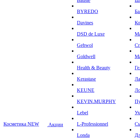
Batiste
Ш
BYREDO
Ба
Davines
К
DSD de Luxe
М
Gehwol
С
Goldwell
М
Health & Beauty
Ге
Kerastase
Л
KEUNE
Ло
KEVIN.MURPHY
П
Lebel
Ух
Косметика NEW
L-Professionnel
С
Акции
Londa
Дл