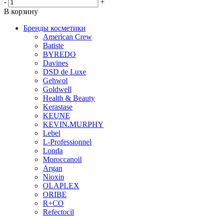
-
+
В корзину
Бренды косметики
American Crew
Batiste
BYREDO
Davines
DSD de Luxe
Gehwol
Goldwell
Health & Beauty
Kerastase
KEUNE
KEVIN.MURPHY
Lebel
L-Professionnel
Londa
Moroccanoil
Argan
Niохin
OLAPLEX
ORIBE
R+CO
Refectocil