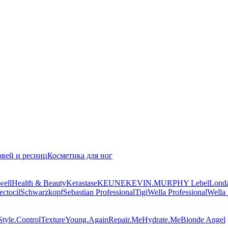
овей и ресниц
Косметика для ног
well
Health & Beauty
Kerastase
KEUNE
KEVIN.MURPHY
Lebel
Lond
ectocil
Schwarzkopf
Sebastian Professional
Tigi
Wella Professional
Wella
Style.Control
Texture
Young.Again
Repair.Me
Hydrate.Me
Bionde Angel