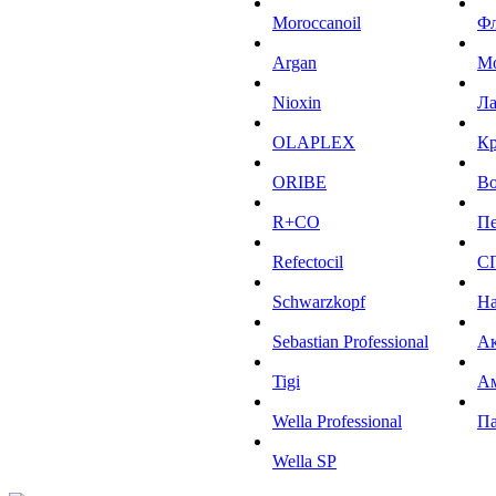
Moroccanoil
Ф
Argan
М
Niохin
Л
OLAPLEX
К
ORIBE
Во
R+CO
Пе
Refectocil
С
Schwarzkopf
На
Sebastian Professional
Ак
Tigi
А
Wella Professional
Па
Wella SP