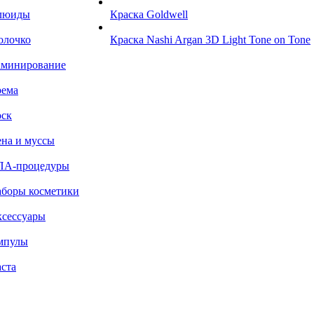
люиды
Краска Goldwell
олочко
Краска Nashi Argan 3D Light Tone on Tone
аминирование
рема
ск
на и муссы
ПА-процедуры
боры косметики
сессуары
мпулы
ста