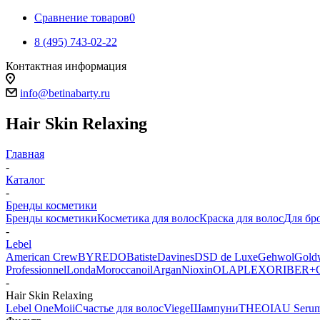
Сравнение товаров
0
8 (495) 743-02-22
Контактная информация
info@betinabarty.ru
Hair Skin Relaxing
Главная
-
Каталог
-
Бренды косметики
Бренды косметики
Косметика для волос
Краска для волос
Для бр
-
Lebel
American Crew
BYREDO
Batiste
Davines
DSD de Luxe
Gehwol
Gold
Professionnel
Londa
Moroccanoil
Argan
Niохin
OLAPLEX
ORIBE
R+
-
Hair Skin Relaxing
Lebel One
Moii
Счастье для волос
Viege
Шампуни
THEO
IAU Seru