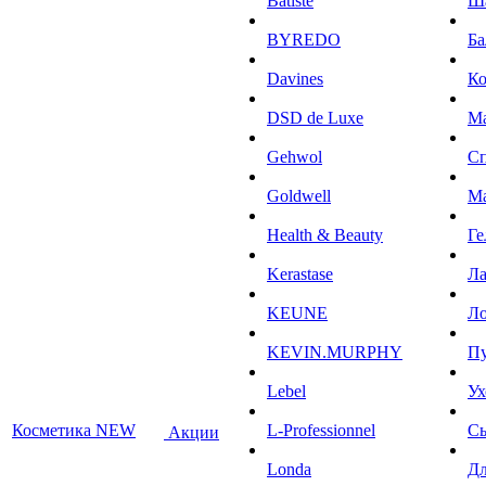
Batiste
Ш
BYREDO
Ба
Davines
К
DSD de Luxe
М
Gehwol
С
Goldwell
М
Health & Beauty
Ге
Kerastase
Л
KEUNE
Ло
KEVIN.MURPHY
П
Lebel
Ух
Косметика NEW
L-Professionnel
С
Акции
Londa
Дл