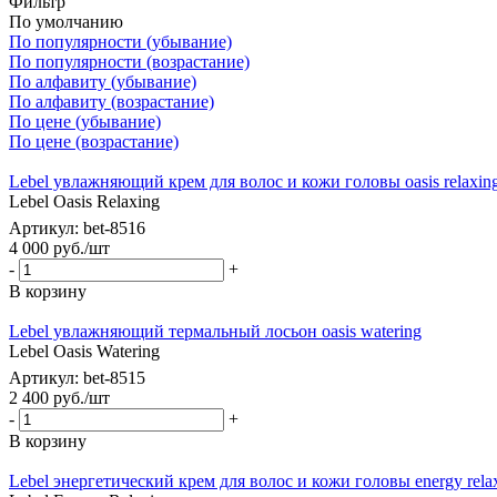
Фильтр
По умолчанию
По популярности (убывание)
По популярности (возрастание)
По алфавиту (убывание)
По алфавиту (возрастание)
По цене (убывание)
По цене (возрастание)
Lebel увлажняющий крем для волос и кожи головы oasis relaxin
Lebel Oasis Relaxing
Артикул: bet-8516
4 000
руб.
/шт
-
+
В корзину
Lebel увлажняющий термальный лосьон oasis watering
Lebel Oasis Watering
Артикул: bet-8515
2 400
руб.
/шт
-
+
В корзину
Lebel энергетический крем для волос и кожи головы energy rela