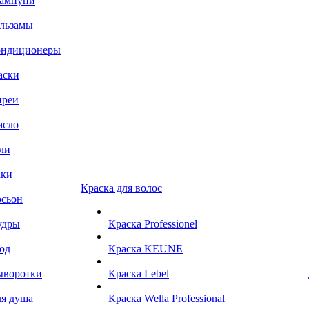
ампуни
льзамы
ондиционеры
аски
преи
асло
ли
аки
Краска для волос
сьон
удры
Краска Professionel
од
Краска KEUNE
ыворотки
Краска Lebel
я душа
Краска Wella Professional