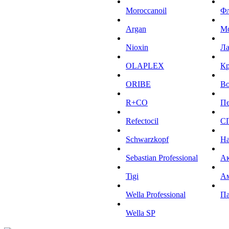
Moroccanoil
Ф
Argan
М
Niохin
Л
OLAPLEX
К
ORIBE
Во
R+CO
Пе
Refectocil
С
Schwarzkopf
На
Sebastian Professional
Ак
Tigi
А
Wella Professional
Па
Wella SP