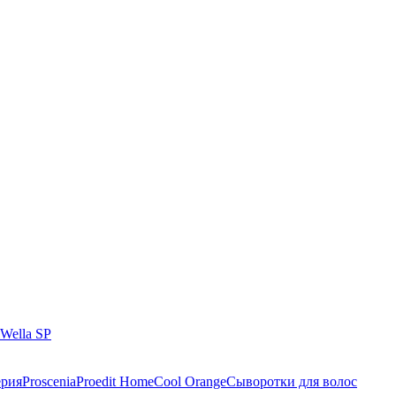
Wella SP
ерия
Proscenia
Proedit Home
Cool Orange
Cыворотки для волос