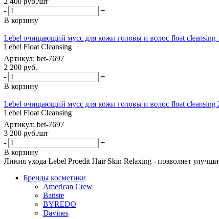
2 400
руб.
/шт
-
+
В корзину
Lebel очищающий мусс для кожи головы и волос float cleansing
Lebel Float Cleansing
Артикул: bet-7697
2 200
руб.
-
+
В корзину
Lebel очищающий мусс для кожи головы и волос float cleansing
Lebel Float Cleansing
Артикул: bet-7697
3 200
руб.
/шт
-
+
В корзину
Линия ухода Lebel Proedit Hair Skin Relaxing - позволяет улу
Бренды косметики
American Crew
Batiste
BYREDO
Davines