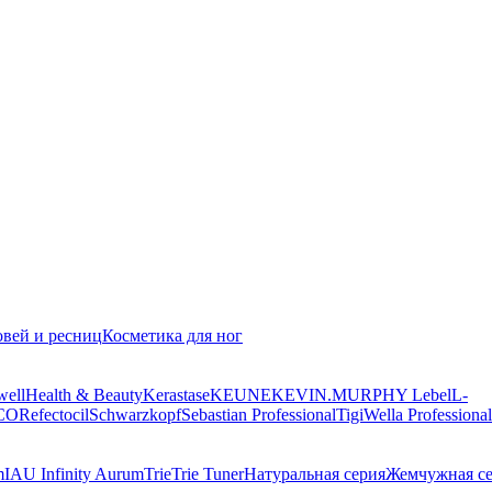
овей и ресниц
Косметика для ног
well
Health & Beauty
Kerastase
KEUNE
KEVIN.MURPHY
Lebel
L-
CO
Refectocil
Schwarzkopf
Sebastian Professional
Tigi
Wella Professional
m
IAU Infinity Aurum
Trie
Trie Tuner
Натуральная серия
Жемчужная с