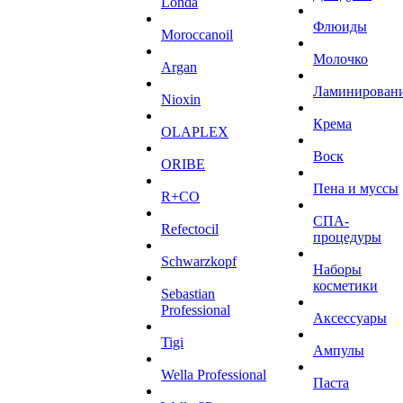
Londa
Флюиды
Moroccanoil
Молочко
Argan
Ламинирован
Niохin
Крема
OLAPLEX
Воск
ORIBE
Пена и муссы
R+CO
СПА-
Refectocil
процедуры
Schwarzkopf
Наборы
косметики
Sebastian
Professional
Аксессуары
Tigi
Ампулы
Wella Professional
Паста