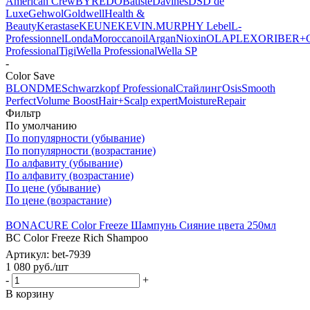
American Crew
BYREDO
Batiste
Davines
DSD de
Luxe
Gehwol
Goldwell
Health &
Beauty
Kerastase
KEUNE
KEVIN.MURPHY
Lebel
L-
Professionnel
Londa
Moroccanoil
Argan
Niохin
OLAPLEX
ORIBE
R+
Professional
Tigi
Wella Professional
Wella SP
-
Color Save
BLONDME
Schwarzkopf Professional
Стайлинг
Osis
Smooth
Perfect
Volume Boost
Hair+Scalp expert
Moisture
Repair
Фильтр
По умолчанию
По популярности (убывание)
По популярности (возрастание)
По алфавиту (убывание)
По алфавиту (возрастание)
По цене (убывание)
По цене (возрастание)
BONACURE Color Freeze Шампунь Сияние цвета 250мл
BC Color Freeze Rich Shampoo
Артикул: bet-7939
1 080
руб.
/шт
-
+
В корзину