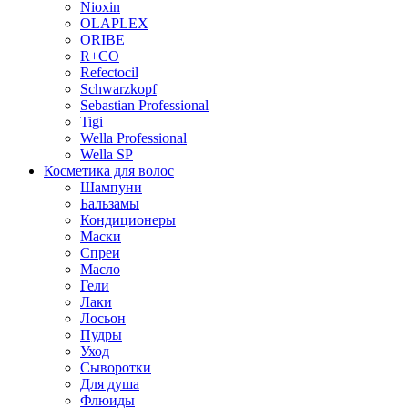
Niохin
OLAPLEX
ORIBE
R+CO
Refectocil
Schwarzkopf
Sebastian Professional
Tigi
Wella Professional
Wella SP
Косметика для волос
Шампуни
Бальзамы
Кондиционеры
Маски
Спреи
Масло
Гели
Лаки
Лосьон
Пудры
Уход
Сыворотки
Для душа
Флюиды