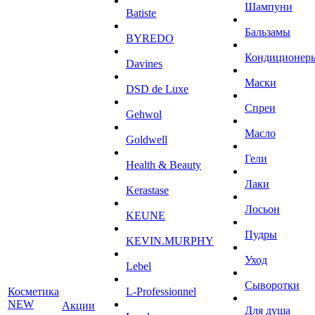
Шампуни
Batiste
Бальзамы
BYREDO
Кондиционер
Davines
Маски
DSD de Luxe
Спреи
Gehwol
Масло
Goldwell
Гели
Health & Beauty
Лаки
Kerastase
Лосьон
KEUNE
Пудры
KEVIN.MURPHY
Уход
Lebel
Сыворотки
Косметика
L-Professionnel
NEW
Акции
Для душа