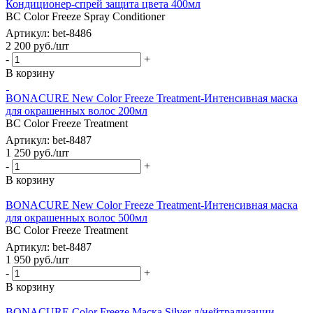
Кондиционер-спрей защита цвета 400мл
BC Color Freeze Spray Conditioner
Артикул: bet-8486
2 200
руб.
/шт
-
+
В корзину
BONACURE New Color Freeze Treatment-Интенсивная маска
для окрашенных волос 200мл
BC Color Freeze Treatment
Артикул: bet-8487
1 250
руб.
/шт
-
+
В корзину
BONACURE New Color Freeze Treatment-Интенсивная маска
для окрашенных волос 500мл
BC Color Freeze Treatment
Артикул: bet-8487
1 950
руб.
/шт
-
+
В корзину
BONACURE Color Freeze Маска Silver д/нейтрализации