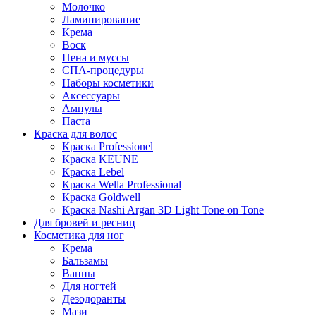
Молочко
Ламинирование
Крема
Воск
Пена и муссы
СПА-процедуры
Наборы косметики
Аксессуары
Ампулы
Паста
Краска для волос
Краска Professionel
Краска KEUNE
Краска Lebel
Краска Wella Professional
Краска Goldwell
Краска Nashi Argan 3D Light Tone on Tone
Для бровей и ресниц
Косметика для ног
Крема
Бальзамы
Ванны
Для ногтей
Дезодоранты
Мази