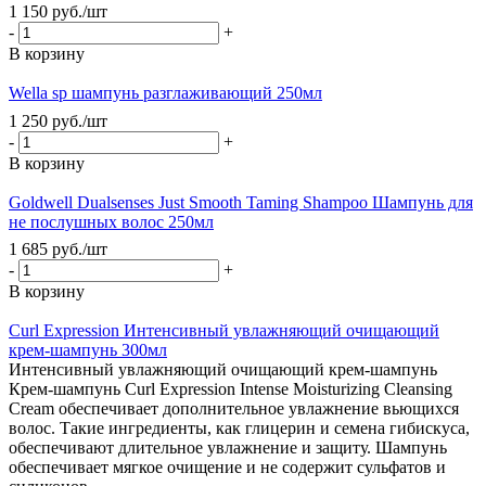
1 150
руб.
/шт
-
+
В корзину
Wella sp шампунь разглаживающий 250мл
1 250
руб.
/шт
-
+
В корзину
Goldwell Dualsenses Just Smooth Taming Shampoo Шампунь для
не послушных волос 250мл
1 685
руб.
/шт
-
+
В корзину
Curl Expression Интенсивный увлажняющий очищающий
крем-шампунь 300мл
Интенсивный увлажняющий очищающий крем-шампунь
Крем-шампунь Curl Expression Intense Moisturizing Cleansing
Cream обеспечивает дополнительное увлажнение вьющихся
волос. Такие ингредиенты, как глицерин и семена гибискуса,
обеспечивают длительное увлажнение и защиту. Шампунь
обеспечивает мягкое очищение и не содержит сульфатов и