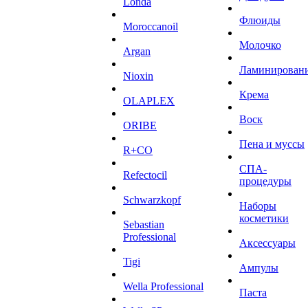
Londa
Флюиды
Moroccanoil
Молочко
Argan
Ламинирован
Niохin
Крема
OLAPLEX
Воск
ORIBE
Пена и муссы
R+CO
СПА-
Refectocil
процедуры
Schwarzkopf
Наборы
косметики
Sebastian
Professional
Аксессуары
Tigi
Ампулы
Wella Professional
Паста