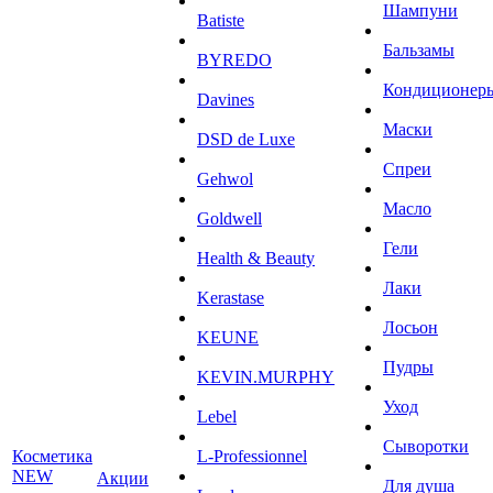
Шампуни
Batiste
Бальзамы
BYREDO
Кондиционер
Davines
Маски
DSD de Luxe
Спреи
Gehwol
Масло
Goldwell
Гели
Health & Beauty
Лаки
Kerastase
Лосьон
KEUNE
Пудры
KEVIN.MURPHY
Уход
Lebel
Сыворотки
Косметика
L-Professionnel
NEW
Акции
Для душа