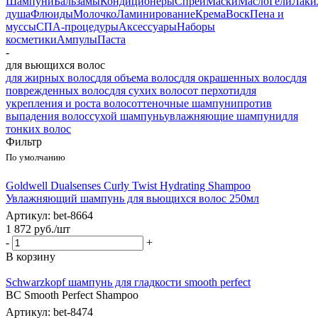
Шампуни
Бальзамы
Кондиционеры
Спреи
Маски
Масло
Гели
Лаки
душа
Флюиды
Молочко
Ламинирование
Крема
Воск
Пена и
муссы
СПА-процедуры
Аксессуары
Наборы
косметики
Ампулы
Паста
-
для вьющихся волос
для жирных волос
для объема волос
для окрашенных волос
для
поврежденных волос
для сухих волос
от перхоти
для
укрепления и роста волос
оттеночные шампуни
против
выпадения волос
сухой шампунь
увлажняющие шампуни
для
тонких волос
Фильтр
По умолчанию
Goldwell Dualsenses Curly Twist Hydrating Shampoo
Увлажняющий шампунь для вьющихся волос 250мл
Артикул: bet-8664
1 872
руб.
/шт
-
+
В корзину
Schwarzkopf шампунь для гладкости smooth perfect
BC Smooth Perfect Shampoo
Артикул: bet-8474