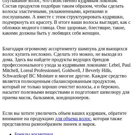
спутывание волос, что свойственно кудрявым локонам.
Состав продуктов подобран таким образом, чтобы сделать
волосы эластичными, увлажненными, крепкими и
послушными. А вместе с этим структурировать кудряшки,
подчеркнуть их красоту. В итоге ваши волосы выглядят, как с
обложки модного глянца. Они здоровые, блестящие, такие,
какими должны быть у любящих себя женщин.
Благодаря огромному ассортименту шампунь для вьющихся
волос купить несложно. Сделать это можно, не выходя из
дома. Здесь вы найдете продукты ведущих брендов
профессионального ухода за кудрявыми локонами: Lebel, Paul
Mitchell, Loreal Professionnel, Goldwell, J Beverly Hills,
Schwarzkopf BC Moisture и многие другие. Каждое средство
является полноценным сбалансированным продуктом,
который не только хорошо очистит волосы, а и бережно,
насытит полезными веществами и подготовит шевелюру для
приема масок, бальзамов, кондиционеров.
Если вы хотите увеличить объем ваших кудряшек, обратите
внимание на продукцию
для объема волос
, которая также
представлена разнообразием линеек и марок.
Бренды косметики