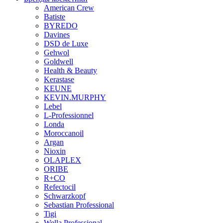
American Crew
Batiste
BYREDO
Davines
DSD de Luxe
Gehwol
Goldwell
Health & Beauty
Kerastase
KEUNE
KEVIN.MURPHY
Lebel
L-Professionnel
Londa
Moroccanoil
Argan
Niохin
OLAPLEX
ORIBE
R+CO
Refectocil
Schwarzkopf
Sebastian Professional
Tigi
Wella Professional