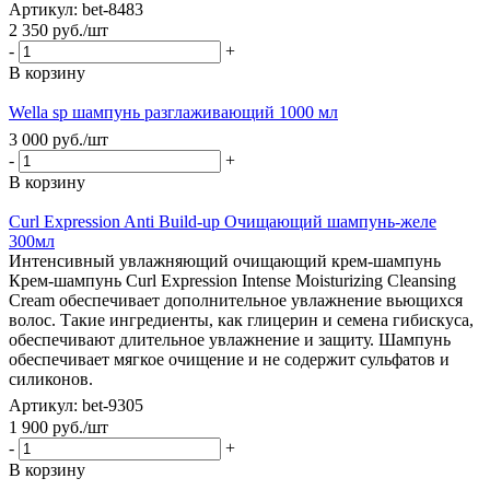
Артикул: bet-8483
2 350
руб.
/шт
-
+
В корзину
Wella sp шампунь разглаживающий 1000 мл
3 000
руб.
/шт
-
+
В корзину
Curl Expression Anti Build-up Очищающий шампунь-желе
300мл
Интенсивный увлажняющий очищающий крем-шампунь
Крем-шампунь Curl Expression Intense Moisturizing Cleansing
Cream обеспечивает дополнительное увлажнение вьющихся
волос. Такие ингредиенты, как глицерин и семена гибискуса,
обеспечивают длительное увлажнение и защиту. Шампунь
обеспечивает мягкое очищение и не содержит сульфатов и
силиконов.
Артикул: bet-9305
1 900
руб.
/шт
-
+
В корзину