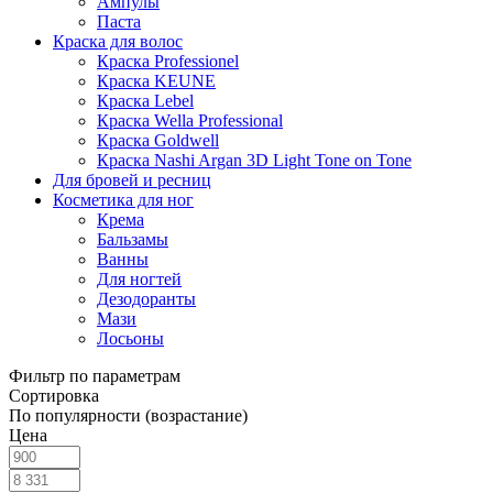
Ампулы
Паста
Краска для волос
Краска Professionel
Краска KEUNE
Краска Lebel
Краска Wella Professional
Краска Goldwell
Краска Nashi Argan 3D Light Tone on Tone
Для бровей и ресниц
Косметика для ног
Крема
Бальзамы
Ванны
Для ногтей
Дезодоранты
Мази
Лосьоны
Фильтр по параметрам
Сортировка
По популярности (возрастание)
Цена